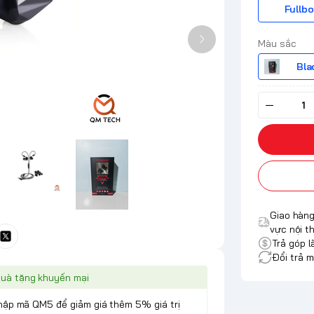
Fullbo
Màu sắc
Bla
Giao hàng
vực nội t
Trả góp l
Đổi trả m
uà tặng khuyến mại
Nhập mã QM5 để giảm giá thêm 5% giá trị