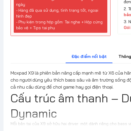
đơn
ngày
2. 
- Hàng đã qua sử dụng, tình trạng tốt, ngoại
bảo
hình đẹp
3. 
- Phụ kiện trong hộp gồm: Tai nghe + Hộp cứng
Gói
bảo vệ + Tips tai phụ
Đặc điểm nổi bật
Thông
Moxpad X9 là phiên bản nâng cấp mạnh mẽ từ X6 của hã
cho người dùng yêu thích bass sâu và âm trường sống độ
cả nhu cầu dùng để chơi game hay gọi điện thoại.
Cấu trúc âm thanh – Du
Dynamic
Mỗi bên tai của X9 sở hữu hai driver: một dành riêng cho bass v
chất âm mạnh mẽ ở dải trầm nhưng vẫn giữ được độ trong, chi ti