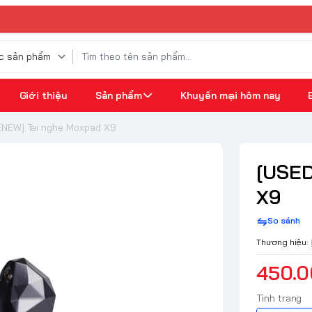
Giới thiệu
Sản phẩm
Khuyến mại hôm nay
NEW] Tai nghe Moxpad X9
[USED
X9
So sánh
Thương hiệu:
450.
Tình trạng