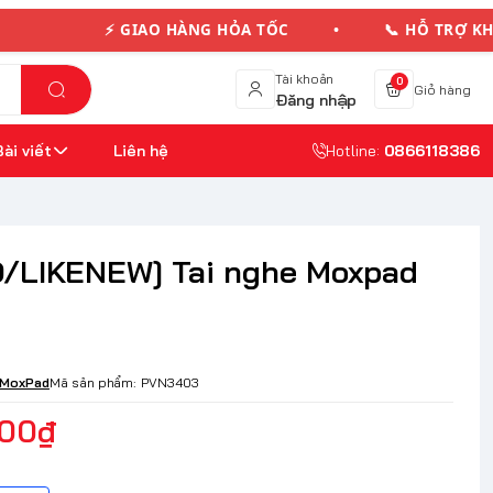
⚡ GIAO HÀNG HỎA TỐC • 📞 HỖ TRỢ KHÁ
Tài khoản
0
Giỏ hàng
Đăng nhập
Bài viết
Liên hệ
Hotline:
0866118386
/LIKENEW] Tai nghe Moxpad
MoxPad
Mã sản phẩm:
PVN3403
000₫