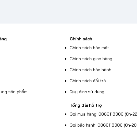
ản phẩm bass-heavy nổi bật ở tầm giá. Nhiều
 giảm cảm giác mệt tai, không bị “nặng nề”
àng
Chính sách
 ở mức âm lượng cao
Chính sách bảo mật
Chính sách giao hàng
Chính sách bảo hành
Chính sách đổi trả
dụng sản phẩm
Quy định sử dụng
Tổng đài hỗ trợ
Gọi mua hàng: 0866118386 (8h-22
Gọi bảo hành: 0866118386 (8h-20