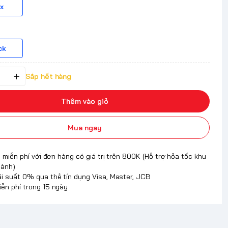
x
ck
Sắp hết hàng
Thêm vào giỏ
Mua ngay
 miễn phí với đơn hàng có giá trị trên 800K (Hỗ trợ hỏa tốc khu
hành)
ãi suất 0% qua thẻ tín dụng Visa, Master, JCB
iễn phí trong 15 ngày