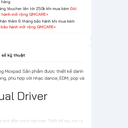
 hàng
Tặng Voucher lên tới 250k khi mua kèm
Gói
 hành mở rộng QMCARE+
Nhận thêm 6 tháng bảo hành khi mua kèm
 bảo hành mở rộng QMCARE+
 số kỹ thuật
ng Moxpad. Sản phẩm được thiết kế dành
ng, phù hợp với nhạc dance, EDM, pop và
al Driver
à một đảm trách mid-treb. Thiết kế này tạo ra
ết và độ trung thực ở dải trung và cao