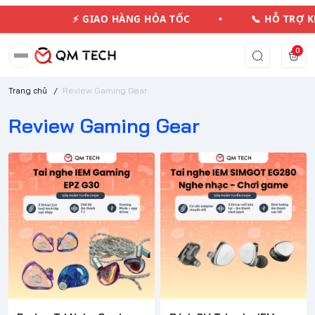
⚡ GIAO HÀNG HỎA TỐC • 📞 HỖ TRỢ 
0
Trang chủ
/
Review Gaming Gear
Review Gaming Gear