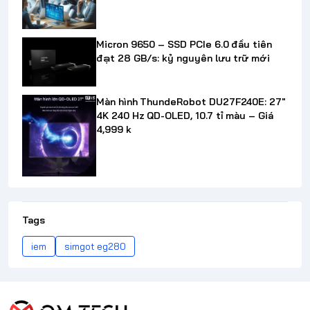
Micron 9650 – SSD PCIe 6.0 đầu tiên
đạt 28 GB/s: kỷ nguyên lưu trữ mới
Màn hình ThundeRobot DU27F240E: 27"
4K 240 Hz QD-OLED, 10.7 tỉ màu – Giá
4,999 k
Tags
iem
simgot eg280