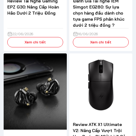
Review Tai Nghe Gaming
Đánh Giá Tai nghe IEM
EPZ G30: Nâng Cấp Hoàn
Simgot EG280: Sự lựa
Hảo Dưới 2 Triệu Đồng
chọn hàng đầu dành cho
tựa game FPS phân khúc
dưới 2 triệu đồng ?
22/06/2026
16/06/2026
Xem chi tiết
Xem chi tiết
Review ATK X1 Ultimate
V2: Nâng Cấp Vượt Trội