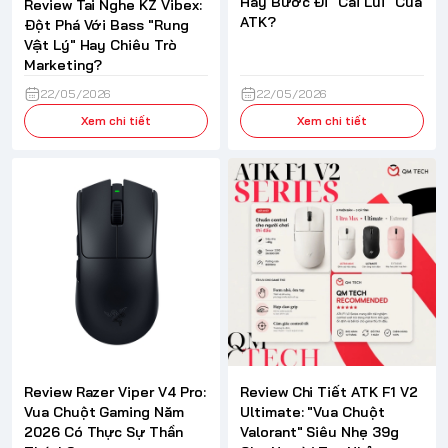
Hay Bước Đi "Cải Lùi" Của
Review Tai Nghe KZ Vibex:
ATK?
Đột Phá Với Bass "Rung
Vật Lý" Hay Chiêu Trò
Marketing?
22/05/2026
22/05/2026
Xem chi tiết
Xem chi tiết
Review Razer Viper V4 Pro:
Review Chi Tiết ATK F1 V2
Vua Chuột Gaming Năm
Ultimate: "Vua Chuột
2026 Có Thực Sự Thần
Valorant" Siêu Nhẹ 39g