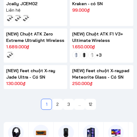
Jcally JCEM02
Kraken - có SN
Liên hệ
99.000₫
[NEW] Chuột ATK Zero
[NEW] Chuột ATK F1 V3+
Extreme Ultralight Wireless
Ultimate Wireless
1.689.000₫
1.650.000₫
+3
[NEW] Feet chuột X-ray
[NEW] Feet chuột X-raypad
Jade Ultra - Có SN
Meteorite Glass - Có SN
130.000₫
250.000₫
1
2
3
...
12