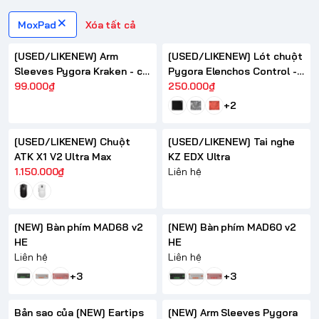
MoxPad
Xóa tất cả
[USED/LIKENEW] Arm
[USED/LIKENEW] Lót chuột
Sleeves Pygora Kraken - có
Pygora Elenchos Control -
SN
99.000₫
Có SN
250.000₫
+2
[USED/LIKENEW] Chuột
[USED/LIKENEW] Tai nghe
ATK X1 V2 Ultra Max
KZ EDX Ultra
1.150.000₫
Liên hệ
[NEW] Bàn phím MAD68 v2
[NEW] Bàn phím MAD60 v2
HE
HE
Liên hệ
Liên hệ
+3
+3
Bản sao của [NEW] Eartips
[NEW] Arm Sleeves Pygora