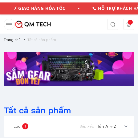
⚡ GIAO HÀNG HỎA TỐC • 📞 HỖ TRỢ KHÁCH
0
Trang chủ
/
Tất cả sản phẩm
Tất cả sản phẩm
Lọc
1
Sắp xếp