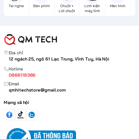
Tai nghe
Bàn phím
Chuột +
Linh kiện
Màn hình
Lót chuột
máy tính
Địa chỉ
12 ngách 25, ngõ 61 Lạc Trung, Vĩnh Tuy, Hà Nội
Hotline
0866118386
Email
qmhitechstore@gmail.com
Mạng xã hội