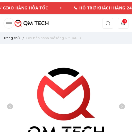
 GIAO HÀNG HỎA TỐC • 📞 HỖ TRỢ KHÁCH HÀN
0
Trang chủ
/
Gói bảo hành mở rộng QMCARE+