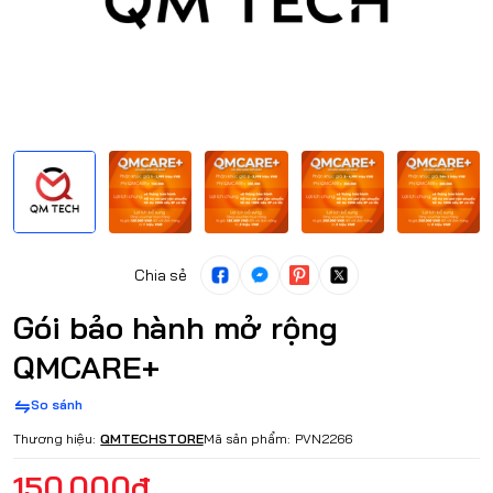
Chia sẻ
Gói bảo hành mở rộng
QMCARE+
So sánh
Thương hiệu:
QMTECHSTORE
Mã sản phẩm:
PVN2266
150.000₫