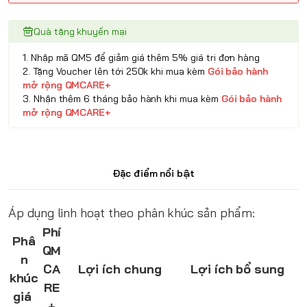
Quà tặng khuyến mại
1. Nhập mã QM5 để giảm giá thêm 5% giá trị đơn hàng
2. Tặng Voucher lên tới 250k khi mua kèm
Gói bảo hành
mở rộng QMCARE+
3. Nhận thêm 6 tháng bảo hành khi mua kèm
Gói bảo hành
mở rộng QMCARE+
Đặc điểm nổi bật
Áp dụng linh hoạt theo phân khúc sản phẩm:
Phí
Phâ
QM
n
CA
Lợi ích chung
Lợi ích bổ sung
khúc
RE
giá
+