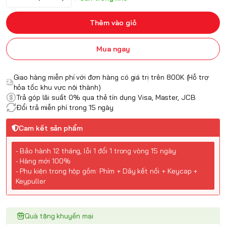
Thêm vào giỏ
Mua ngay
Giao hàng miễn phí với đơn hàng có giá trị trên 800K (Hỗ trợ
hỏa tốc khu vực nội thành)
Trả góp lãi suất 0% qua thẻ tín dụng Visa, Master, JCB
Đổi trả miễn phí trong 15 ngày
Cam kết sản phẩm
- Bảo hành 12 tháng, lỗi 1 đổi 1 trong vòng 15 ngày
- Hàng mới 100%
- Phụ kiện trong hộp gồm: Phím + Dây kết nối + Keycap +
Keypuller
Quà tặng khuyến mại