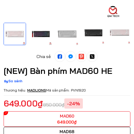
Chia sẻ
[NEW] Bàn phím MAD60 HE
So sánh
Thương hiệu:
MADLIONS
Mã sản phẩm:
PVN1920
649.000₫
-24%
850.000₫
MAD60
649.000₫
MAD68