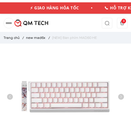
⚡ GIAO HÀNG HỎA TỐC • 📞 HỖ TRỢ 
0
Trang chủ
/
new mad6x
/
[NEW] Bàn phím MAD60 HE