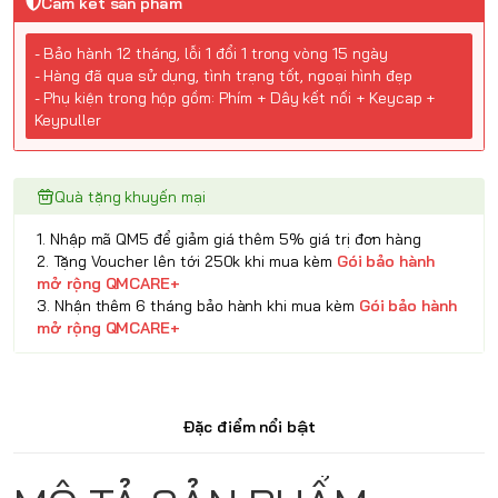
Cam kết sản phẩm
- Bảo hành 12 tháng, lỗi 1 đổi 1 trong vòng 15 ngày
- Hàng đã qua sử dụng, tình trạng tốt, ngoại hình đẹp
- Phụ kiện trong hộp gồm: Phím + Dây kết nối + Keycap +
Keypuller
Quà tặng khuyến mại
1. Nhập mã QM5 để giảm giá thêm 5% giá trị đơn hàng
2. Tặng Voucher lên tới 250k khi mua kèm
Gói bảo hành
mở rộng QMCARE+
3. Nhận thêm 6 tháng bảo hành khi mua kèm
Gói bảo hành
mở rộng QMCARE+
Đặc điểm nổi bật