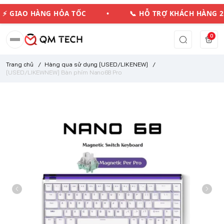
⚡ GIAO HÀNG HỎA TỐC • 📞 HỖ TRỢ KHÁCH HÀN
0
Trang chủ
/
Hàng qua sử dụng [USED/LIKENEW]
/
[USED/LIKEWNEW] Bàn phím Nano68 Pro