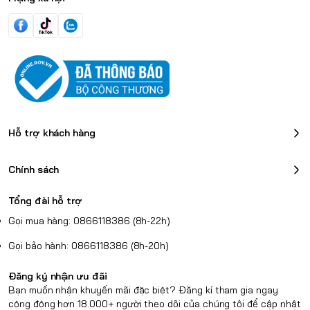
Đệm tai được làm bằng vải giúp cho đôi tai của bạn không bị bí,
thoải mái đắm mình vào những trận game với cảm giác thoáng
mát. Đệm vải cũng khiến cho việc vệ sinh trở nên dễ dàng hơn
bao giờ hết.
Hỗ trợ khách hàng
Chính sách
Tổng đài hỗ trợ
Gọi mua hàng: 0866118386 (8h-22h)
Gọi bảo hành: 0866118386 (8h-20h)
Đăng ký nhận ưu đãi
Bạn muốn nhận khuyến mãi đặc biệt? Đăng kí tham gia ngay
cộng động hơn 18.000+ người theo dõi của chúng tôi để cập nhật