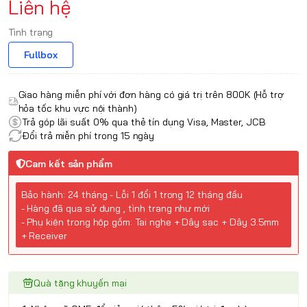
Liên hệ
Tình trạng
Fullbox
Giao hàng miễn phí với đơn hàng có giá trị trên 800K (Hỗ trợ
hỏa tốc khu vực nội thành)
Trả góp lãi suất 0% qua thẻ tín dụng Visa, Master, JCB
Đổi trả miễn phí trong 15 ngày
Cam kết sản phẩm
Bảo hành: 24 tháng - Lỗi 1 đổi 1 trong 12 tháng đầu
- Hàng đã qua sử dụng , tình trạng như mới
- Phụ kiện trong hộp gồm: Tai nghe + Dây sạc + Dây 3.5mm
+ Receiver
Quà tặng khuyến mại