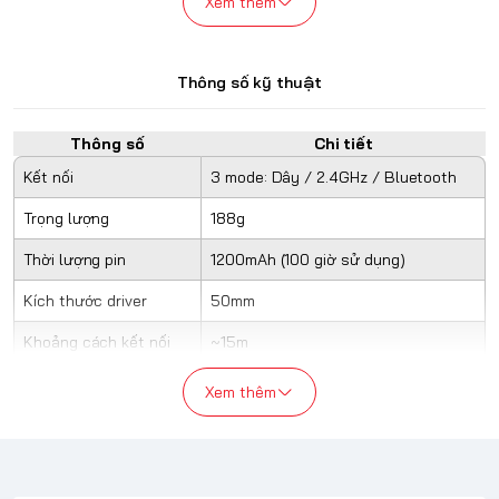
Xem thêm
Thông số kỹ thuật
Thông số
Chi tiết
Kết nối
3 mode: Dây / 2.4GHz / Bluetooth
Trọng lượng
188g
Panchion được trang bị 3 Mode kết nối cực tiện lợi: Wireless
Thời lượng pin
1200mAh (100 giờ sử dụng)
2.4ghz / Bluetooth / Wired
Kích thước driver
50mm
Tương thích với nhiều thiết bị như PC, Điện thoại, Ipad, ...
Khoảng cách kết nối
~15m
Thời gian sạc đầy
3 tiếng
Xem thêm