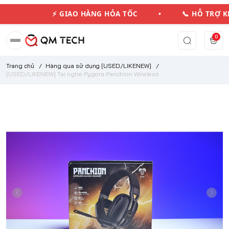
⚡ GIAO HÀNG HỎA TỐC • 📞 HỖ TRỢ 
0
Trang chủ
/
Hàng qua sử dụng [USED/LIKENEW]
/
[USED/LIKENEW] Tai nghe Pygora Panchion Wireless