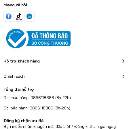
Mạng xã hội
Hỗ trợ khách hàng
Chính sách
Tổng đài hỗ trợ
3. Thiết Kế Sang Trọng & Bền Bỉ
Sản phẩm sử dụng công nghệ
Gọi mua hàng: 0866118386 (8h-22h)
khảm kim loại vào nhựa (Resin inlaid metal) cao cấp - kỹ thuật
hiếm thấy ở các dòng tai nghe phổ thông. Sự kết hợp giữa
Gọi bảo hành: 0866118386 (8h-20h)
khoang nhựa nhập khẩu và các chi tiết kim loại tạo nên vẻ ngoài
thời thượng, tinh tế và cực kỳ bắt mắt.
Đăng ký nhận ưu đãi
Bạn muốn nhận khuyến mãi đặc biệt? Đăng kí tham gia ngay