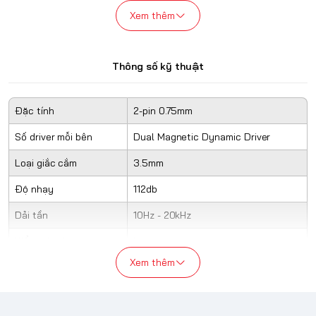
chuyên nghiệp hơn hẳn phiên bản tiền nhiệm.
Xem thêm
Thông số kỹ thuật
Đặc tính
2-pin 0.75mm
Số driver mỗi bên
Dual Magnetic Dynamic Driver
Loại giắc cắm
3.5mm
Độ nhạy
112db
Dải tần
10Hz - 20kHz
Kiểu tai nghe
In-ear
Xem thêm
Chiều dài dây
1.25m
Trở kháng
24Ω