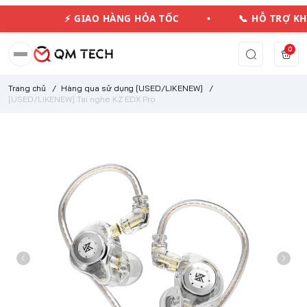
⚡ GIAO HÀNG HỎA TỐC • 📞 HỖ TRỢ K
0
Trang chủ
/
Hàng qua sử dụng [USED/LIKENEW]
/
[USED/LIKENEW] Tai nghe KZ EDX Pro