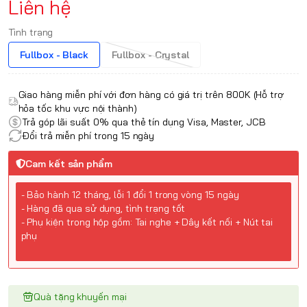
Liên hệ
Tình trạng
Fullbox - Black
Fullbox - Crystal
Giao hàng miễn phí với đơn hàng có giá trị trên 800K (Hỗ trợ
hỏa tốc khu vực nội thành)
Trả góp lãi suất 0% qua thẻ tín dụng Visa, Master, JCB
Đổi trả miễn phí trong 15 ngày
Cam kết sản phẩm
- Bảo hành 12 tháng, lỗi 1 đổi 1 trong vòng 15 ngày
- Hàng đã qua sử dụng, tình trạng tốt
- Phụ kiện trong hộp gồm: Tai nghe + Dây kết nối + Nút tai
phụ
Quà tặng khuyến mại