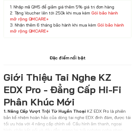
1. Nhập mã QM5 để giảm giá thêm 5% giá trị đơn hàng
2. Tặng Voucher lên tới 250k khi mua kèm
Gói bảo hành
mở rộng QMCARE+
3. Nhận thêm 6 tháng bảo hành khi mua kèm
Gói bảo hành
mở rộng QMCARE+
Đặc điểm nổi bật
Giới Thiệu Tai Nghe KZ
EDX Pro - Đẳng Cấp Hi-Fi
Phân Khúc Mới
1. Nâng Cấp Vượt Trội Từ Huyền Thoại
KZ EDX Pro là phiên
bản kế nhiệm hoàn hảo của dòng tai nghe EDX đình đám, được tái
tối ưu hóa với 4 nâng cấp chính về: Cấu hình âm thanh, ngoại
hình, chân kết nối và dây dẫn, mang lại trải nghiệm nghe nhạc