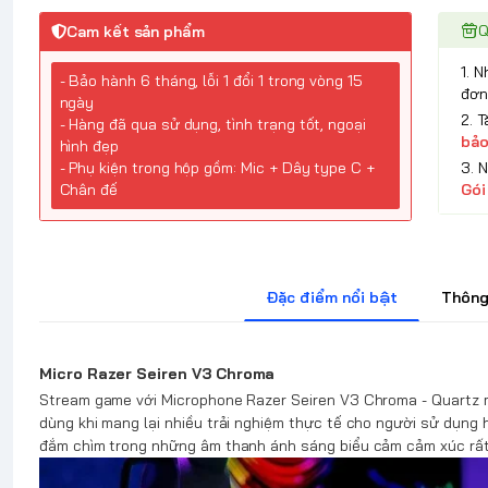
Q
Cam kết sản phẩm
1. 
- Bảo hành 6 tháng, lỗi 1 đổi 1 trong vòng 15
đơn
ngày
2. 
- Hàng đã qua sử dụng, tình trạng tốt, ngoại
bảo
hình đẹp
3. 
- Phụ kiện trong hộp gồm: Mic + Dây type C +
Gói
Chân đế
Đặc điểm nổi bật
Thông
Micro Razer Seiren V3 Chroma
Stream game với Microphone Razer Seiren V3 Chroma - Quartz 
dùng khi mang lại nhiều trải nghiệm thực tế cho người sử dụng
đắm chìm trong những âm thanh ánh sáng biểu cảm cảm xúc rất