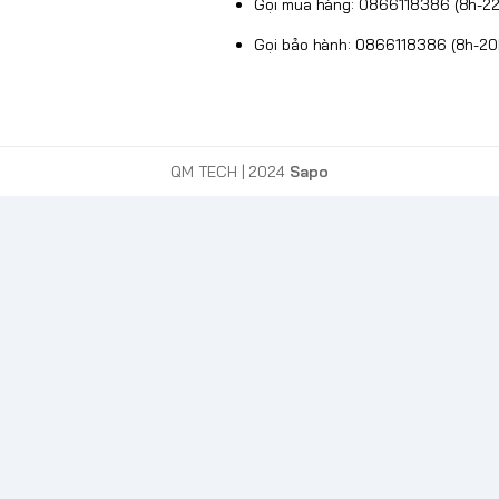
Gọi mua hàng: 0866118386 (8h-22
Gọi bảo hành: 0866118386 (8h-20
QM TECH
| 2024
Sapo