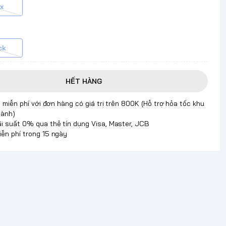
x
ck
HẾT HÀNG
 miễn phí với đơn hàng có giá trị trên 800K (Hỗ trợ hỏa tốc khu
hành)
ãi suất 0% qua thẻ tín dụng Visa, Master, JCB
iễn phí trong 15 ngày