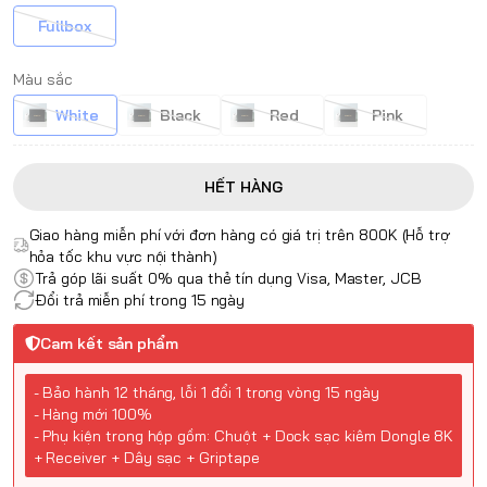
Fullbox
Màu sắc
White
Black
Red
Pink
HẾT HÀNG
Giao hàng miễn phí với đơn hàng có giá trị trên 800K (Hỗ trợ
hỏa tốc khu vực nội thành)
Trả góp lãi suất 0% qua thẻ tín dụng Visa, Master, JCB
Đổi trả miễn phí trong 15 ngày
Cam kết sản phẩm
- Bảo hành 12 tháng, lỗi 1 đổi 1 trong vòng 15 ngày
- Hàng mới 100%
- Phụ kiện trong hộp gồm: Chuột + Dock sạc kiêm Dongle 8K
+ Receiver + Dây sạc + Griptape