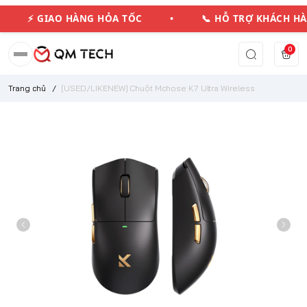
⚡ GIAO HÀNG HỎA TỐC • 📞 HỖ TRỢ KHÁCH 
0
Trang chủ
/
[USED/LIKENEW] Chuột Mchose K7 Ultra Wireless