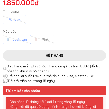
1.850.000₫
Tình trạng
Fullbox
Màu sắc
Leviatan
Pink
HẾT HÀNG
Giao hàng miễn phí với đơn hàng có giá trị trên 800K (Hỗ trợ
hỏa tốc khu vực nội thành)
Trả góp lãi suất 0% qua thẻ tín dụng Visa, Master, JCB
Đổi trả miễn phí trong 15 ngày
Cam kết sản phẩm
- Bảo hành 12 tháng, lỗi 1 đổi 1 trong vòng 15 ngày
- Hàng mới đã qua sử dụng , tình trạng như mới không lỗi