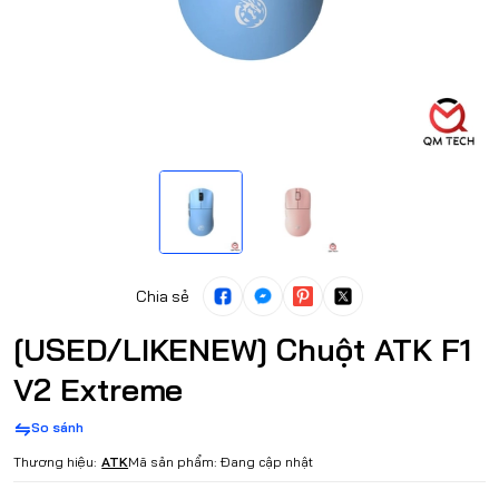
Chia sẻ
[USED/LIKENEW] Chuột ATK F1
V2 Extreme
So sánh
Thương hiệu:
ATK
Mã sản phẩm:
Đang cập nhật