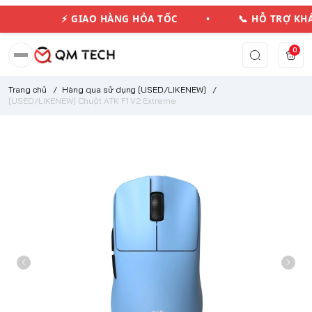
⚡ GIAO HÀNG HỎA TỐC • 📞 HỖ TRỢ K
0
Trang chủ
/
Hàng qua sử dụng [USED/LIKENEW]
/
[USED/LIKENEW] Chuột ATK F1 V2 Extreme