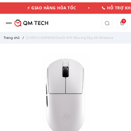
⚡ GIAO HÀNG HỎA TỐC • 📞 HỖ TRỢ K
0
Trang chủ
/
[USED/LIKENEW] Chuột ATK Blazing Sky A9 Wireless