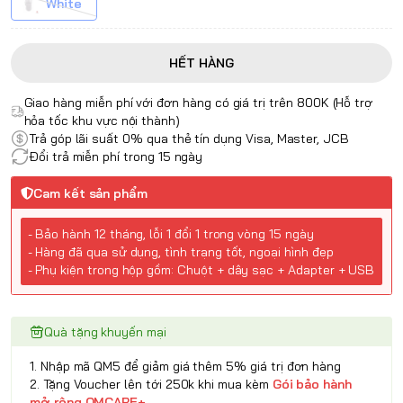
White
HẾT HÀNG
Giao hàng miễn phí với đơn hàng có giá trị trên 800K (Hỗ trợ
hỏa tốc khu vực nội thành)
Trả góp lãi suất 0% qua thẻ tín dụng Visa, Master, JCB
Đổi trả miễn phí trong 15 ngày
Cam kết sản phẩm
- Bảo hành 12 tháng, lỗi 1 đổi 1 trong vòng 15 ngày
- Hàng đã qua sử dụng, tình trạng tốt, ngoại hình đẹp
- Phụ kiện trong hộp gồm: Chuột + dây sạc + Adapter + USB
Quà tặng khuyến mại
1. Nhập mã QM5 để giảm giá thêm 5% giá trị đơn hàng
2. Tặng Voucher lên tới 250k khi mua kèm
Gói bảo hành
mở rộng QMCARE+