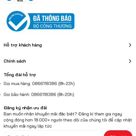
Flas
h)
Trọng lượng
53±3g
53±
53
57±3g
3g
±3g
Cảm biến cao cấp
: Sử dụng cảm biến
PAW3950
Ultra
hoặc
PAW3395
, đảm bảo độ chính xác và tốc độ phản hồi
Công tắc chính
Huano Blue
Hua
vượt trộ
Glow V2
no
Hỗ trợ khách hàng
Ice
Omron
berr
Optical/AT
Chính sách
y
K custom
Pink
Tổng đài hỗ trợ
Dot
Gọi mua hàng: 0866118386 (8h-22h)
Công tắc bên
Huano
Gọi bảo hành: 0866118386 (8h-20h)
F-Switch E10
Con lăn
TTC Gold
Flagship
Đăng ký nhận ưu đãi
Bạn muốn nhận khuyến mãi đặc biệt? Đăng kí tham gia ngay
Ga
cộng động hơn 18.000+ người theo dõi của chúng tôi để cập nhật
min
Gami
khuyến mãi ngay lập tức
g
ng &
mo
Balan