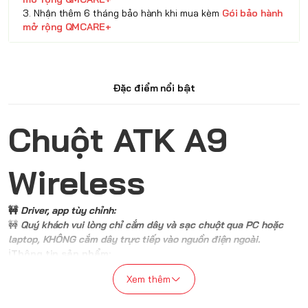
3. Nhận thêm 6 tháng bảo hành khi mua kèm
Gói bảo hành
mở rộng QMCARE+
Đặc điểm nổi bật
Chuột ATK A9
Wireless
🚧
Driver, app tùy chỉnh:
🚧
Quý khách vui lòng chỉ cắm dây và sạc chuột qua PC hoặc
laptop, KHÔNG cắm dây trực tiếp vào nguồn điện ngoài.
ℹ️Thông tin sản phẩm:
ATK A9 series là dòng chuột không dây nhẹ hàng đầu, được thiết
Xem thêm
kế dành riêng cho
game thủ chuyên nghiệp
và người dùng yêu
cầu hiệu suất cao. Với trọng lượng chỉ
53g
, cảm biến
PAW3950