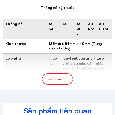
Ultra
chính xác, và hỗ trợ
Polling Rate lên đến 8000Hz
, ATK
A9 series mang lại trải nghiệm chơi game mượt mà, độ trễ cực
Thông số kỹ thuật
thấp, và phản hồi siêu nhanh.
Thông số
A9
A9
A9
A9
A9
Se
Plu
Pro
Ultra
s
Kích thước
125mm x 64mm x 40mm
(Trung
bình đến lớn)
Lớp phủ
Thườ
Ice-feel coating - Lớp
ng
phủ siêu mịn, cảm giác
mát lạnh, chống trượt,
dễ vệ sinh
Xem thêm
Cảm biến
PAW3
PAW3
PAW3395
PAW3
311
395S
950
E
Ultra
MCU
Shanghai Hisilicon
Pix
StarFlash
art
Nordi
Sản phẩm liên quan
flag
c528