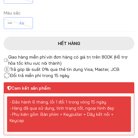
Màu sắc
Air
HẾT HÀNG
Giao hàng miễn phí với đơn hàng có giá trị trên 800K (Hỗ trợ
hỏa tốc khu vực nội thành)
Trả góp lãi suất 0% qua thẻ tín dụng Visa, Master, JCB
Đổi trả miễn phí trong 15 ngày
Cam kết sản phẩm
- Bảo hành 6 tháng, lỗi 1 đổi 1 trong vòng 15 ngày
- Hàng đã qua sử dụng, tình trạng tốt, ngoại hình đẹp
- Phụ kiện gồm: Bàn phím + Keypuller + Dây kết nối +
Keycap