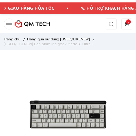
⚡ GIAO HÀNG HỎA TỐC • 📞 HỖ TRỢ KHÁCH HÀ
0
Trang chủ
/
Hàng qua sử dụng [USED/LIKENEW]
/
[USED/LIKENEW] Bàn phím Melgeek Made68 Ultra +