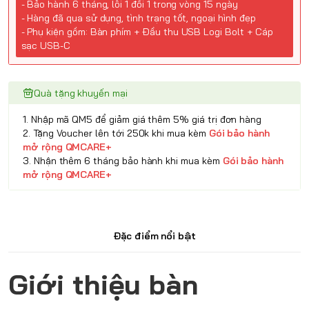
- Bảo hành 6 tháng, lỗi 1 đổi 1 trong vòng 15 ngày
- Hàng đã qua sử dụng, tình trạng tốt, ngoại hình đẹp
- Phụ kiện gồm: Bàn phím + Đầu thu USB Logi Bolt + Cáp
sạc USB-C
Quà tặng khuyến mại
1. Nhập mã QM5 để giảm giá thêm 5% giá trị đơn hàng
2. Tặng Voucher lên tới 250k khi mua kèm
Gói bảo hành
mở rộng QMCARE+
3. Nhận thêm 6 tháng bảo hành khi mua kèm
Gói bảo hành
mở rộng QMCARE+
Đặc điểm nổi bật
Giới thiệu bàn