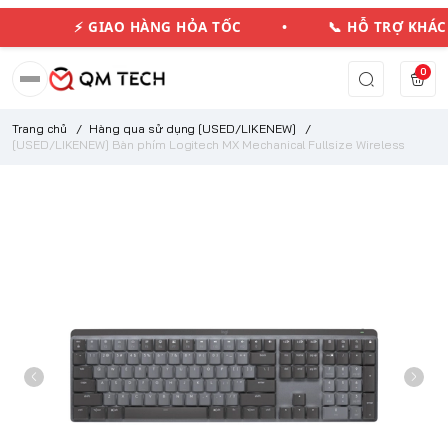
⚡ GIAO HÀNG HỎA TỐC • 📞 HỖ TRỢ KHÁ
0
Trang chủ
/
Hàng qua sử dụng [USED/LIKENEW]
/
[USED/LIKENEW] Bàn phím Logitech MX Mechanical Fullsize Wireless