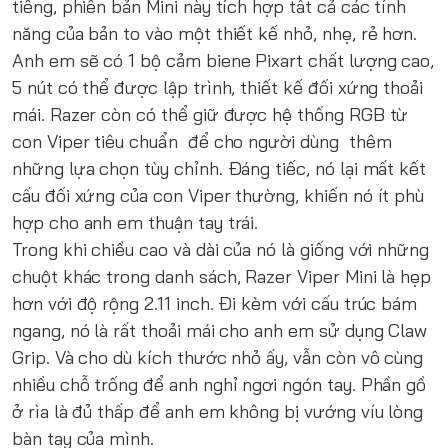
tiếng, phiên bản Mini này tích hợp tất cả các tính
năng của bản to vào một thiết kế nhỏ, nhẹ, rẻ hơn.
Anh em sẽ có 1 bộ cảm biene Pixart chất lượng cao,
5 nút có thể được lập trình, thiết kế đối xứng thoải
mái. Razer còn có thể giữ được hệ thống RGB từ
con Viper tiêu chuẩn để cho người dùng thêm
những lựa chọn tùy chỉnh. Đáng tiếc, nó lại mất kết
cấu đối xứng của con Viper thường, khiến nó ít phù
hợp cho anh em thuận tay trái.
Trong khi chiều cao và dài của nó là giống với những
chuột khác trong danh sách, Razer Viper Mini là hẹp
hơn với độ rộng 2.11 inch. Đi kèm với cấu trúc bám
ngang, nó là rất thoải mái cho anh em sử dụng Claw
Grip. Và cho dù kích thước nhỏ ấy, vẫn còn vô cùng
nhiều chỗ trống để anh nghỉ ngơi ngón tay. Phần gồ
ở rìa là đủ thấp để anh em không bị vướng víu lòng
bàn tay của mình.