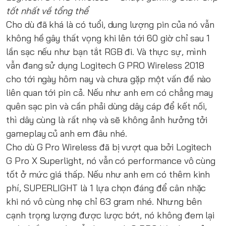
tốt nhất về tổng thể
Cho dù đã khá là có tuổi, dung lượng pin của nó vẫn
không hề gây thất vọng khi lên tới 60 giờ chỉ sau 1
lần sạc nếu như bạn tắt RGB đi. Và thực sự, mình
vẫn đang sử dụng Logitech G PRO Wireless 2018
cho tới ngày hôm nay và chưa gặp một vấn đề nào
liên quan tới pin cả. Nếu như anh em có chẳng may
quên sạc pin và cần phải dùng dây cáp để kết nối,
thì dây cùng là rất nhẹ và sẽ không ảnh hưởng tởi
gameplay củ anh em đâu nhé.
Cho dù G Pro Wireless đã bị vượt qua bởi
Logitech
G Pro X Superlight
, nó vẫn có performance vô cùng
tốt ở mức giá thấp. Nếu như anh em có thêm kinh
phí, SUPERLIGHT là 1 lựa chọn đáng để cân nhặc
khi nó vô cùng nhẹ chỉ 63 gram nhé. Nhưng bên
cạnh trọng lượng được lược bớt, nó không đem lại