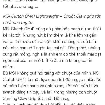
MSI Clutch GM41 Lightweight – Chuột Claw grip tốt
nhất cho tay to
MSI Clutch GM41 cũng có phần bên cạnh được thiết
kế rất tốt. Những nút bấm thêm là khá lớn và gần
với phần trước của chuột, khiến chúng rất dễ bấm
nếu như bạn có 1 ngón tay cái dài. Đồng thời, chúng
cũng rất mỏng, nghĩa là anh em có thể thoải mái đặt
ngón cái của mình ở bất kì đâu mà không sợ ấn
nhầm.
Dù MSI không quá nổi tiếng với chuột của mình, MSI
Clutch GM41 là một lựa chọn tốt đến ngạc nhiên. Nó
có cảm biến nhanh và chính xác, kết cấu bền bỉ và
switch đáng tin cậy, và là 1 trong những con chuột
Gaming Claw Grip tốt nhất hiện nay.
Cảm ơn anh em đã đọc bài viết, tuy đã dài nhưng