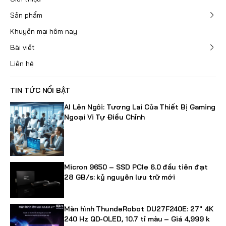
Sản phẩm
Khuyến mại hôm nay
Bài viết
Liên hệ
TIN TỨC NỔI BẬT
AI Lên Ngôi: Tương Lai Của Thiết Bị Gaming
Ngoại Vi Tự Điều Chỉnh
Micron 9650 – SSD PCIe 6.0 đầu tiên đạt
28 GB/s: kỷ nguyên lưu trữ mới
Màn hình ThundeRobot DU27F240E: 27" 4K
240 Hz QD-OLED, 10.7 tỉ màu – Giá 4,999 k