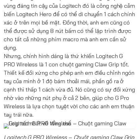
vùng đáng tin cậy của Logitech đó là công nghệ cảm
biến Logitech Hero để có thể di chuyển 1 cách chính
xác ở trên mọi bề mặt. Đồng thời, anh em cũng có
thể được sử dụng 8 nút bấm có thể lập trình được
cho tất cả những phím macro mà anh em cần sử
dụng.
Nhưng, chính hình dáng là thứ khiến Logitech G
PRO Wireless là 1 con chuột gaming Claw Grip tốt.
Thiết kế đối xứng cho phép anh em điều chỉnh ngón
tay của mình ở 1 độ bám thoải mái, phần gồ ra ở
cạnh thì thấp 1 cách vừa đủ. Nó cũng có sự đối xứng
nhờ vào những nút phụ ở cả 2 bên, giúp cho G Pro
Wireless là lựa chọn tuyệt vời cho các anh em thuận
tay trái nữa.
Logitech G PRO Wireless – Chuột gaming Claw Grip