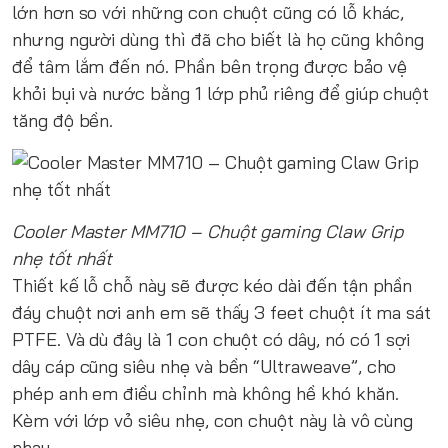
lớn hơn so với những con chuột cũng có lỗ khác,
nhưng người dùng thì đã cho biết là họ cũng không
để tâm lắm đến nó. Phần bên trọng được bảo vệ
khỏi bụi và nước bằng 1 lớp phủ riêng để giúp chuột
tăng độ bền.
Cooler Master MM710 – Chuột gaming Claw Grip
nhẹ tốt nhất
Thiết kế lỗ chỗ này sẽ được kéo dài đến tận phần
đáy chuột nơi anh em sẽ thấy 3 feet chuột ít ma sát
PTFE. Và dù đây là 1 con chuột có dây, nó có 1 sợi
dây cáp cũng siêu nhẹ và bền “Ultraweave”, cho
phép anh em điều chỉnh mà không hề khó khăn.
Kèm với lớp vỏ siêu nhẹ, con chuột này là vô cùng
nhạy.