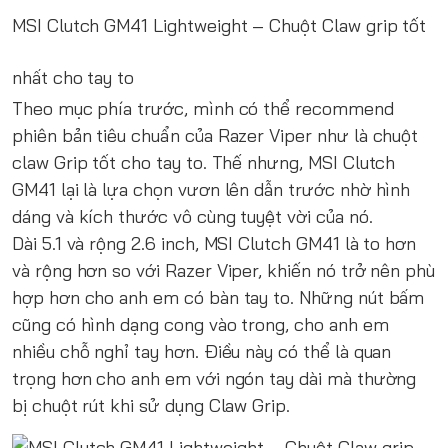
MSI Clutch GM41 Lightweight
– Chuột Claw grip tốt
nhất cho tay to
Theo mục phía trước, mình có thể recommend
phiên bản tiêu chuẩn của Razer Viper như là chuột
claw Grip tốt cho tay to. Thế nhưng, MSI Clutch
GM41 lại là lựa chọn vươn lên dẫn trước nhờ hình
dáng và kích thước vô cùng tuyệt vời của nó.
Dài 5.1 và rộng 2.6 inch, MSI Clutch GM41 là to hơn
và rộng hơn so với Razer Viper, khiến nó trở nên phù
hợp hơn cho anh em có bàn tay to. Những nút bấm
cũng có hình dạng cong vào trong, cho anh em
nhiều chỗ nghỉ tay hơn. Điều này có thể là quan
trọng hơn cho anh em với ngón tay dài mà thường
bị chuột rút khi sử dụng Claw Grip.