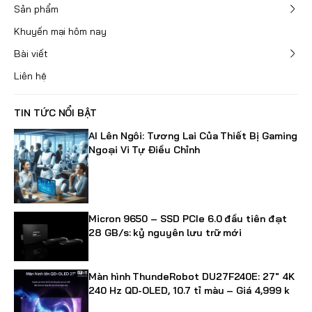
Sản phẩm
Khuyến mại hôm nay
Bài viết
Liên hệ
TIN TỨC NỔI BẬT
AI Lên Ngôi: Tương Lai Của Thiết Bị Gaming
Ngoại Vi Tự Điều Chỉnh
Micron 9650 – SSD PCIe 6.0 đầu tiên đạt
28 GB/s: kỷ nguyên lưu trữ mới
Màn hình ThundeRobot DU27F240E: 27" 4K
240 Hz QD-OLED, 10.7 tỉ màu – Giá 4,999 k