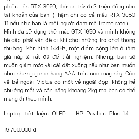
phiên bản RTX 3050, thứ sẽ trừ đi 2 triệu đồng cho
tài khoản của bạn. (Thậm chí có cả mẫu RTX 3050
Ti nếu như bạn là một người đam mê frame rate.)
Mình đã sử dụng thử mẫu GTX 1650 và mình không
hề gặp phải vấn đề gì khi chơi những trò chơi thông
thường. Màn hình 144Hz, một điểm cộng lớn ở tầm
giá này là rất đã để trải nghiệm. Nhưng, bạn sẽ
muốn giảm một vài cài đặt xuống nếu như bạn muốn
chơi những game hạng AAA trên con máy này. Còn
về bề ngoài, Victus có một vẻ ngoài đẹp, không hề
chướng mắt và cân nặng khoảng 2kg mà bạn có thể
mang đi theo mình.
Laptop tiết kiệm OLED – HP Pavilion Plus 14 –
19.700.000 đ