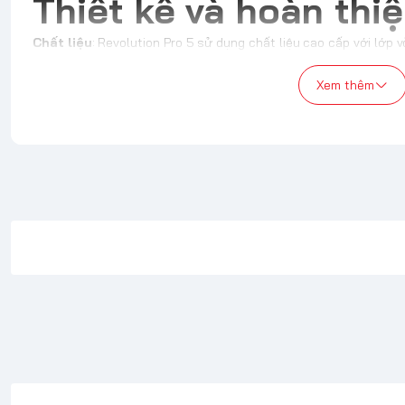
Thiết kế và hoàn thi
Chất liệu
: Revolution Pro 5 sử dụng chất liệu cao cấp với lớp
liệu có độ bền cao, mang lại cảm giác chắc chắn và thoải mái kh
Xem thêm
Ergonomics
: Thiết kế của tay cầm có tính tiện dụng rất cao, 
su, giúp giảm mỏi tay khi sử dụng lâu. Điều này rất phù hợp c
thường chơi liên tục trong nhiều giờ.
Đèn LED RGB
: Một điểm nổi bật trong thiết kế là hệ thống đ
sắc để tạo nên phong cách cá nhân hoặc phù hợp với bối cảnh t
Chức năng và tính nă
Analog Sticks
: Nacon Revolution Pro 5 được trang bị các than
thể điều chỉnh được độ nặng để phù hợp với phong cách chơi củ
và mượt mà là một điểm cộng lớn.
Trigger Buttons và Bumper
: Các nút trigger và bumper được 
hơn trong các tựa game yêu cầu thao tác nhanh, như game bắn
Tùy chỉnh nâng cao
: Người dùng có thể sử dụng phần mềm đi 
cấu hình các nút bấm, độ nhạy của cần analog, cho đến độ nặng 
cho các game thủ eSports muốn điều chỉnh chính xác tay cầm 