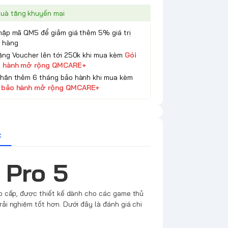
uà tặng khuyến mại
Nhập mã QM5 để giảm giá thêm 5% giá trị
 hàng
Tặng Voucher lên tới 250k khi mua kèm
Gói
 hành mở rộng QMCARE+
Nhận thêm 6 tháng bảo hành khi mua kèm
 bảo hành mở rộng QMCARE+
t
 Pro 5
o cấp, được thiết kế dành cho các game thủ
i nghiệm tốt hơn. Dưới đây là đánh giá chi