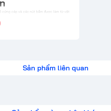
ện
 vỏ cứng cáp và các nút bấm được làm từ vật
i cầm nắm trong thời gian dài.
với các phần tay nắm được bo tròn và phủ cao
ho các game thủ chuyên nghiệp, những người
èn LED RGB tích hợp, cho phép tùy chỉnh màu
rò chơi.
ng đặc biệt
Sản phẩm liên quan
h analog chất lượng cao, độ nhạy tốt và có
a từng người. Khả năng điều khiển chính xác
cải tiến để tăng độ nhạy, giúp phản hồi nhanh
 súng hay game đối kháng.
kèm để tùy chỉnh mọi chi tiết của tay cầm, từ
của các trigger. Điều này đặc biệt hữu ích
theo ý muốn.