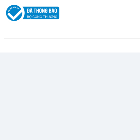
Giá thành
: Nacon Revolution Pro 5 nằm trong phân khúc cao cấ
thường. Điều này có thể là rào cản đối với một số game thủ phổ
Kích thước
: Với thiết kế hơi lớn và cồng kềnh, một số người 
nhỏ hoặc không quen với các tay cầm lớn.