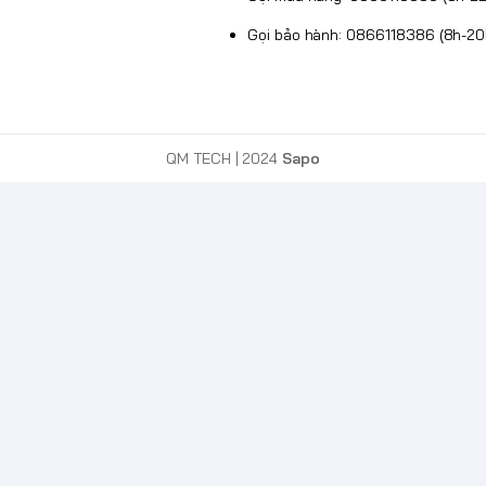
p, với giá khá cao so với nhiều tay cầm thông
Gọi bảo hành: 0866118386 (8h-20
 thông.
dùng có thể cảm thấy không thoải mái nếu tay
QM TECH
| 2024
Sapo