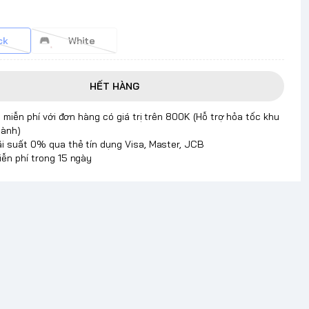
ck
White
HẾT HÀNG
 miễn phí với đơn hàng có giá trị trên 800K (Hỗ trợ hỏa tốc khu
hành)
ãi suất 0% qua thẻ tín dụng Visa, Master, JCB
iễn phí trong 15 ngày