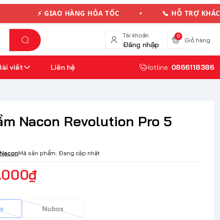
⚡ GIAO HÀNG HỎA TỐC • 📞 HỖ TRỢ KHÁC
Tài khoản
0
Giỏ hàng
Đăng nhập
Bài viết
Liên hệ
Hotline:
0866118386
ầm Nacon Revolution Pro 5
Nacon
Mã sản phẩm:
Đang cập nhật
.000₫
x
Nobox