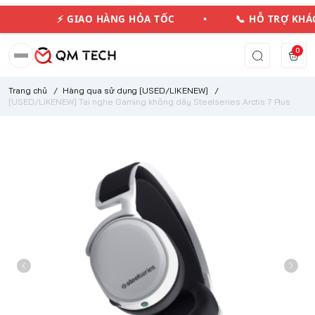
⚡ GIAO HÀNG HỎA TỐC • 📞 HỖ TRỢ KH
0
Trang chủ
/
Hàng qua sử dụng [USED/LIKENEW]
/
[USED/LIKENEW] Tai nghe Gaming không dây Steelseries Arctis 7 Plus