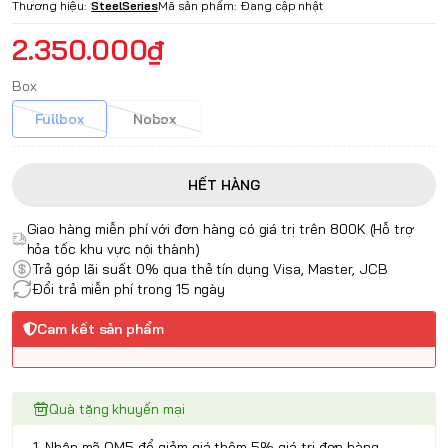
Thương hiệu:
SteelSeries
Mã sản phẩm:
Đang cập nhật
2.350.000₫
Box
Fullbox
Nobox
HẾT HÀNG
Giao hàng miễn phí với đơn hàng có giá trị trên 800K (Hỗ trợ
hỏa tốc khu vực nội thành)
Trả góp lãi suất 0% qua thẻ tín dụng Visa, Master, JCB
Đổi trả miễn phí trong 15 ngày
Cam kết sản phẩm
Quà tặng khuyến mại
1. Nhập mã QM5 để giảm giá thêm 5% giá trị đơn hàng