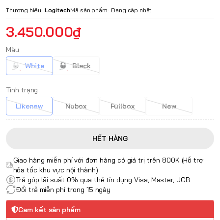
Thương hiệu:
Logitech
Mã sản phẩm:
Đang cập nhật
3.450.000₫
Màu
White
Black
Tình trạng
Likenew
Nobox
Fullbox
New
HẾT HÀNG
Giao hàng miễn phí với đơn hàng có giá trị trên 800K (Hỗ trợ
hỏa tốc khu vực nội thành)
Trả góp lãi suất 0% qua thẻ tín dụng Visa, Master, JCB
Đổi trả miễn phí trong 15 ngày
Cam kết sản phẩm