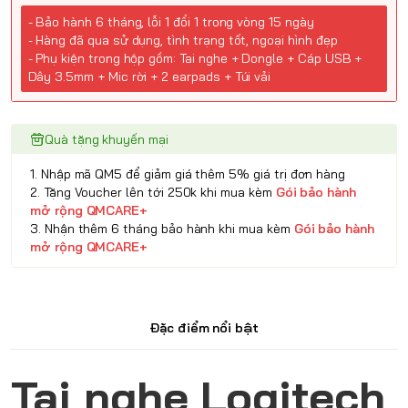
- Bảo hành 6 tháng, lỗi 1 đổi 1 trong vòng 15 ngày
- Hàng đã qua sử dụng, tình trạng tốt, ngoại hình đẹp
- Phụ kiện trong hộp gồm: Tai nghe + Dongle + Cáp USB +
Dây 3.5mm + Mic rời + 2 earpads + Túi vải
Quà tặng khuyến mại
1. Nhập mã QM5 để giảm giá thêm 5% giá trị đơn hàng
2. Tặng Voucher lên tới 250k khi mua kèm
Gói bảo hành
mở rộng QMCARE+
3. Nhận thêm 6 tháng bảo hành khi mua kèm
Gói bảo hành
mở rộng QMCARE+
Đặc điểm nổi bật
Tai nghe Logitech