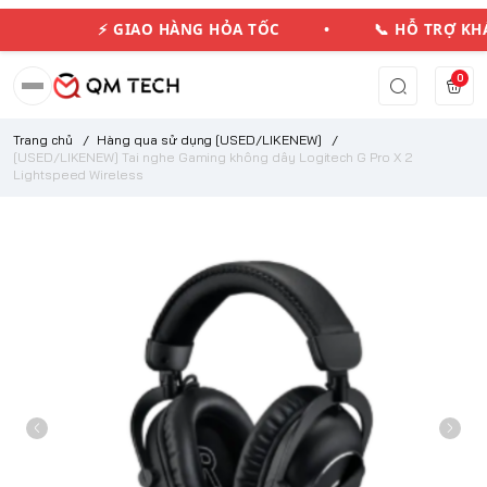
⚡ GIAO HÀNG HỎA TỐC • 📞 HỖ TRỢ K
0
Trang chủ
/
Hàng qua sử dụng [USED/LIKENEW]
/
[USED/LIKENEW] Tai nghe Gaming không dây Logitech G Pro X 2
Lightspeed Wireless