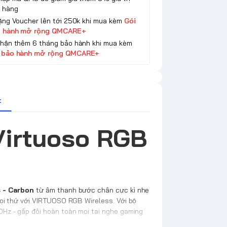
 hàng
Tặng Voucher lên tới 250k khi mua kèm
Gói
 hành mở rộng QMCARE+
Nhận thêm 6 tháng bảo hành khi mua kèm
 bảo hành mở rộng QMCARE+
t
Virtuoso RGB
s - Carbon
từ âm thanh bước chân cực kì nhẹ
ọi thứ với VIRTUOSO RGB Wireless. Với bộ
Hz - gấp đôi hoàn toàn mọi tai nghe gaming