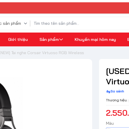
Giới thiệu
Sản phẩm
Khuyến mại hôm nay
NEW] Tai nghe Corsair Virtuoso RGB Wireless
[USED
Virtu
So sánh
Thương hiệu:
2.550
Màu