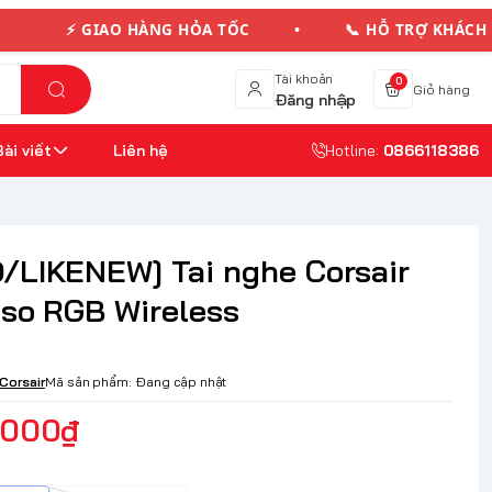
⚡ GIAO HÀNG HỎA TỐC • 📞 HỖ TRỢ KHÁCH 
Tài khoản
0
Giỏ hàng
Đăng nhập
Bài viết
Liên hệ
Hotline:
0866118386
/LIKENEW] Tai nghe Corsair
oso RGB Wireless
Corsair
Mã sản phẩm:
Đang cập nhật
.000₫