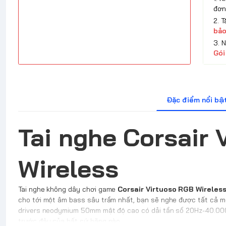
đơn
2. 
bảo
3. 
Gói
Đặc điểm nổi bậ
Tai nghe Corsair 
Wireless
Tai nghe không dây chơi game
Corsair Virtuoso RGB Wireles
cho tới một âm bass sâu trầm nhất, bạn sẽ nghe được tất cả m
drivers neodymium 50mm mật độ cao có dải tần số 20Hz-40.000
trước đây của bất cứ hãng nào.