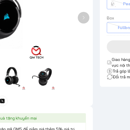
Pea
Box
Fullbo
Giao hàng
vực nội t
Trả góp l
Đổi trả m
uà tặng khuyến mại
Nhập mã QM5 để giảm giá thêm 5% giá trị