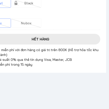
rl
Black
x
Nobox
HẾT HÀNG
 miễn phí với đơn hàng có giá trị trên 800K (Hỗ trợ hỏa tốc khu
hành)
ãi suất 0% qua thẻ tín dụng Visa, Master, JCB
iễn phí trong 15 ngày