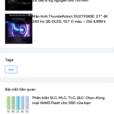
28 GB/s: kỷ nguyên lưu trữ mới
Màn hình ThundeRobot DU27F240E: 27" 4K
240 Hz QD-OLED, 10.7 tỉ màu – Giá 4,999 k
Tags
iem
Bài viết liên quan
Phân biệt SLC, MLC, TLC, QLC: Chọn đúng
loại NAND Flash cho SSD của bạn