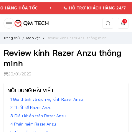
 HÀNG HỎA TỐC • 📞 HỖ TRỢ KHÁCH HÀNG 24/7
0
Trang chủ
/
Mẹo vặt
/
Review kính Razer Anzu thông minh
Review kính Razer Anzu thông
minh
20/01/2025
NỘI DUNG BÀI VIẾT
Giá thành và dịch vụ kính Razer Anzu
Thiết kế Razer Anzu
Điều khiển trên Razer Anzu
Phần mềm Razer Anzu