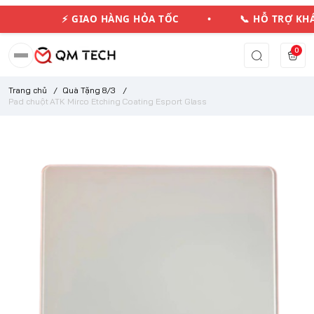
⚡ GIAO HÀNG HỎA TỐC • 📞 HỖ TRỢ K
0
Trang chủ
/
Quà Tặng 8/3
/
Pad chuột ATK Mirco Etching Coating Esport Glass