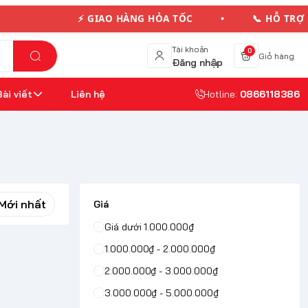
⚡ GIAO HÀNG HỎA TỐC • 📞 HỖ TRỢ 
Tài khoản
0
Giỏ hàng
Đăng nhập
Bài viết
Liên hệ
Hotline:
0866118386
Mới nhất
Giá
Giá dưới 1.000.000₫
1.000.000₫ - 2.000.000₫
2.000.000₫ - 3.000.000₫
3.000.000₫ - 5.000.000₫