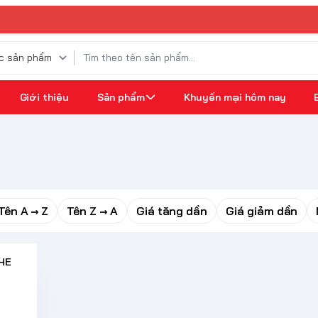
Giới thiệu
Sản phẩm
Khuyến mại hôm nay
Tên A → Z
Tên Z → A
Giá tăng dần
Giá giảm dần
HE