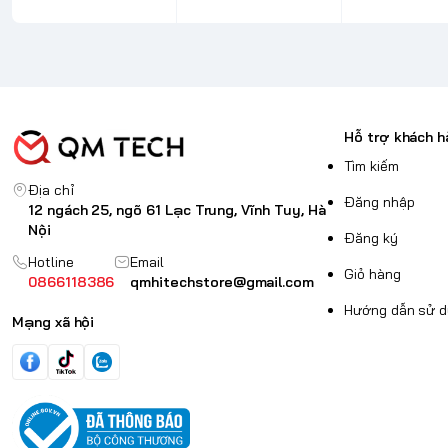
Hỗ trợ khách h
Tìm kiếm
Địa chỉ
Đăng nhập
12 ngách 25, ngõ 61 Lạc Trung, Vĩnh Tuy, Hà
Nội
Đăng ký
Hotline
Email
Giỏ hàng
0866118386
qmhitechstore@gmail.com
Hướng dẫn sử 
Mạng xã hội