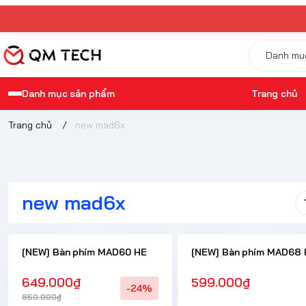
Danh mục sản phẩm
Trang chủ
Trang chủ
/
new mad6x
new mad6x
[NEW] Bàn phím MAD60 HE
[NEW] Bàn phím MAD68 
649.000₫
599.000₫
-24%
850.000₫