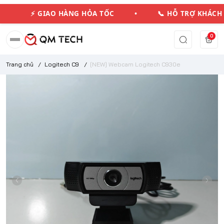
⚡ GIAO HÀNG HỎA TỐC • 📞 HỖ TRỢ KHÁC
0
Trang chủ
/
Logitech C9
/
[NEW] Webcam Logitech C930e