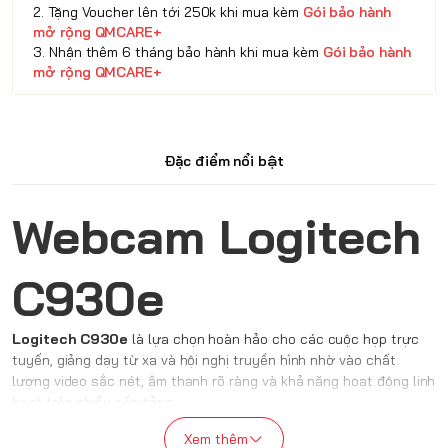
2. Tặng Voucher lên tới 250k khi mua kèm
Gói bảo hành
mở rộng QMCARE+
3. Nhận thêm 6 tháng bảo hành khi mua kèm
Gói bảo hành
mở rộng QMCARE+
Đặc điểm nổi bật
Webcam Logitech
C930e
Logitech C930e
là lựa chọn hoàn hảo cho các cuộc họp trực
tuyến, giảng dạy từ xa và hội nghị truyền hình nhờ vào chất
lượng video sắc nét, âm thanh rõ ràng và khả năng hoạt động linh
hoạt trên nhiều nền tảng.
THIẾT KẾ QUEN THUỘC HẾT
Xem thêm