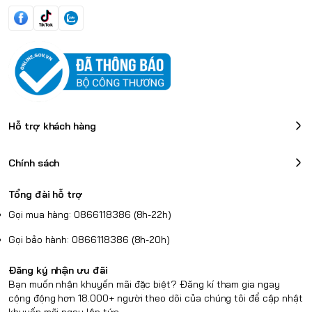
ĐƯỢC CHỨNG NHẬN CHO
Hỗ trợ khách hàng
DOANH NGHIỆP
Chính sách
Webcam C930E
được chứng nhận tương thích với Skype for
Business và Cisco Jabber™, và tích hợp nâng cao với BlueJeans,
Tổng đài hỗ trợ
Broadsoft, LifeSize Cloud, Vidyo và Zoom.
Gọi mua hàng: 0866118386 (8h-22h)
Gọi bảo hành: 0866118386 (8h-20h)
Đăng ký nhận ưu đãi
Bạn muốn nhận khuyến mãi đặc biệt? Đăng kí tham gia ngay
cộng động hơn 18.000+ người theo dõi của chúng tôi để cập nhật
khuyến mãi ngay lập tức