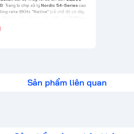
5G
. Trang bị chip xử lý
Nordic 54-Series
cao
ling rate 8KHz "Native"
(cả chế độ có dây
 đảm bảo độ trễ click siêu thấp chỉ
0.181ms
,
, CS2.
Sản phẩm liên quan