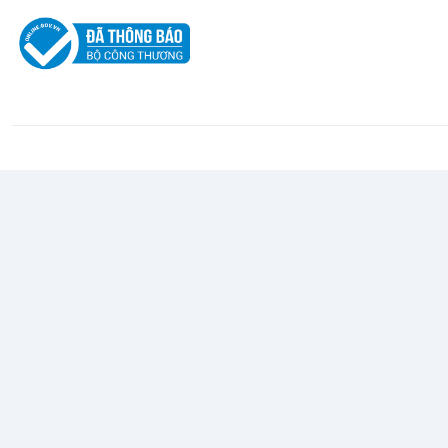
Thiết kế siêu nhẹ tối hạn
Là phiên bản định danh "Air+", chuộ
lượng siêu nhẹ lý tưởng chỉ
48g (±3g)
với lớp vỏ liền khối khôn
thuôn dài phù hợp hoàn hảo cho nhiều kiểu cầm (Claw grip, Finge
phủ
Ice-feeling
mịn màng, chống trơn trượt và mồ hôi hiệu quả,
game dài.