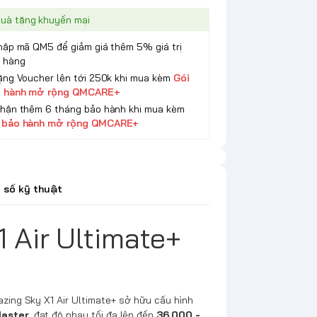
uà tặng khuyến mại
Nhập mã QM5 để giảm giá thêm 5% giá trị
 hàng
Tặng Voucher lên tới 250k khi mua kèm
Gói
 hành mở rộng QMCARE+
Nhận thêm 6 tháng bảo hành khi mua kèm
 bảo hành mở rộng QMCARE+
 số kỹ thuật
1 Air Ultimate+
ing Sky X1 Air Ultimate+ sở hữu cấu hình
aster
, đạt độ nhạy tối đa lên đến
36,000 -