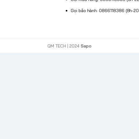
Gọi bảo hành: 0866118386 (8h-20
QM TECH
| 2024
Sapo
t được tối ưu cấu trúc bên trong để đạt trọng
g đục lỗ. Thiết kế công thái học đối xứng
rtip, Palm grip). Bề mặt được xử lý bằng lớp
 giúp giảm mỏi tay tối đa trong các phiên