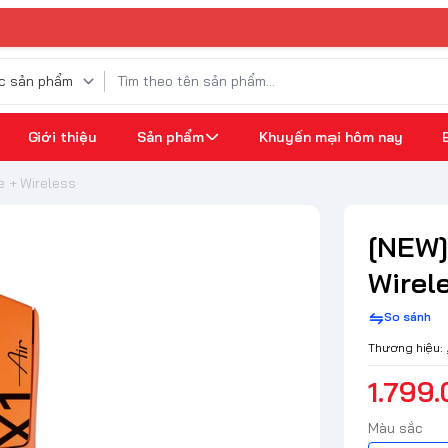
Giới thiệu
Sản phẩm
Khuyến mại hôm nay
e + Wireless
[NEW]
Wirel
So sánh
Thương hiệu:
1.799
Màu sắc