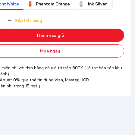
ght White
Phantom Orange
Ink Silver
Sắp hết hàng
Thêm vào giỏ
Mua ngay
 miễn phí với đơn hàng có giá trị trên 800K (Hỗ trợ hỏa tốc khu
hành)
ãi suất 0% qua thẻ tín dụng Visa, Master, JCB
iễn phí trong 15 ngày