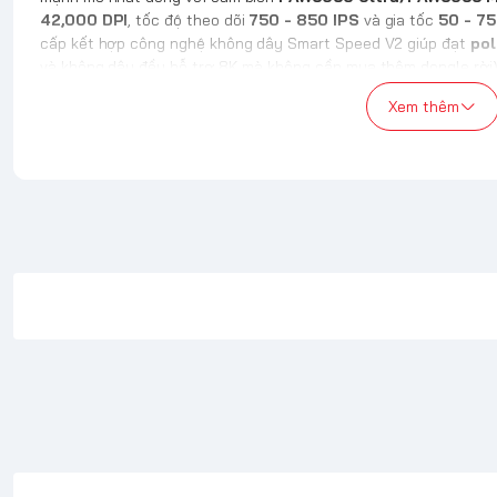
42,000 DPI
, tốc độ theo dõi
750 - 850 IPS
và gia tốc
50 - 7
cấp kết hợp công nghệ không dây Smart Speed V2 giúp đạt
pol
và không dây đều hỗ trợ 8K mà không cần mua thêm dongle rời),
lý tưởng tuyệt đối cho gaming FPS chuyên nghiệp như Valorant
Xem thêm