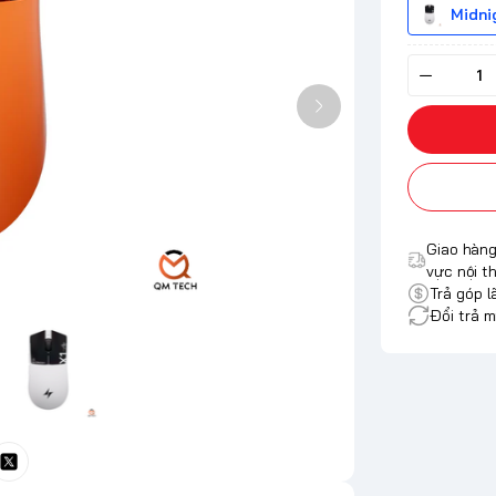
Midni
Giao hàng
vực nội t
Trả góp l
Đổi trả m