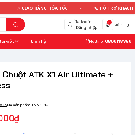
⚡ GIAO HÀNG HỎA TỐC • 📞 HỖ TRỢ KHÁCH 
Tài khoản
0
Giỏ hàng
Đăng nhập
Bài viết
Liên hệ
Hotline:
0866118386
 Chuột ATK X1 Air Ultimate +
ess
ATK
Mã sản phẩm:
PVN4540
.000₫