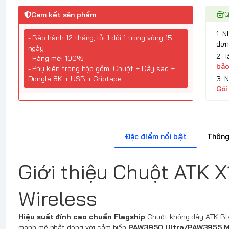
Q
Cam kết sản phẩm
1. 
- Bảo hành 12 tháng, lỗi 1 đổi 1 trong vòng 15
đơn
ngày
2. 
- Hàng mới 100%
bảo
- Phụ kiện trong hộp gồm: Chuột + Dây sạc +
3. 
Dongle 8K + USB + Griptape
Gói
Đặc điểm nổi bật
Thông
Giới thiệu Chuột ATK X
Wireless
Hiệu suất đỉnh cao chuẩn Flagship
Chuột không dây ATK Blaz
mạnh mẽ nhất dòng với cảm biến
PAW3950 Ultra/PAW3955 M