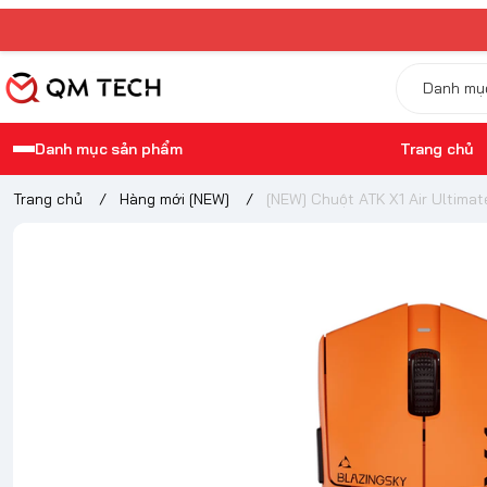
Danh mục sản phẩm
Trang chủ
Trang chủ
/
Hàng mới [NEW]
/
[NEW] Chuột ATK X1 Air Ultimat