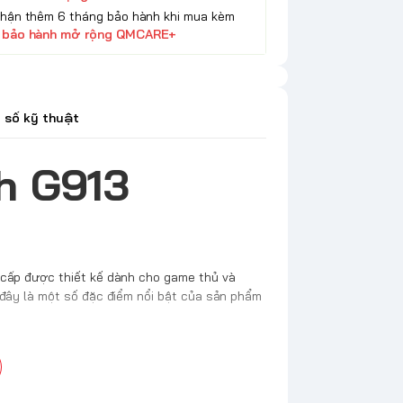
Nhận thêm 6 tháng bảo hành khi mua kèm
 bảo hành mở rộng QMCARE+
 số kỹ thuật
h G913
 cấp được thiết kế dành cho game thủ và
 đây là một số đặc điểm nổi bật của sản phẩm
êu mỏng, khung kim loại nhôm-magiê, mang lại