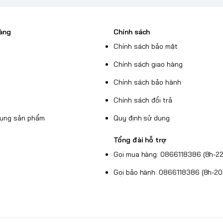
hím chuyên dụng cho việc phát/tạm dừng
àng
Chính sách
ổi giữa các thiết lập khác nhau.
Chính sách bảo mật
Chính sách giao hàng
Chính sách bảo hành
Chính sách đổi trả
dụng sản phẩm
Quy định sử dụng
Tổng đài hỗ trợ
ng ẩm ướt).
Gọi mua hàng: 0866118386 (8h-22
Gọi bảo hành: 0866118386 (8h-20
ng muốn một bàn phím không dây hiệu suất