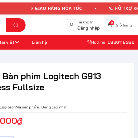
⚡ GIAO HÀNG HỎA TỐC • 📞 HỖ TRỢ KH
Tài khoản
0
Giỏ hàng
Đăng nhập
Bài viết
Liên hệ
Hotline:
0866118386
 Bàn phím Logitech G913
ss Fullsize
Logitech
Mã sản phẩm:
Đang cập nhật
.000₫