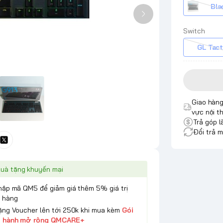
Bla
Switch
GL Tact
Giao hàng
vực nội t
Trả góp l
Đổi trả m
uà tặng khuyến mại
Nhập mã QM5 để giảm giá thêm 5% giá trị
 hàng
Tặng Voucher lên tới 250k khi mua kèm
Gói
 hành mở rộng QMCARE+