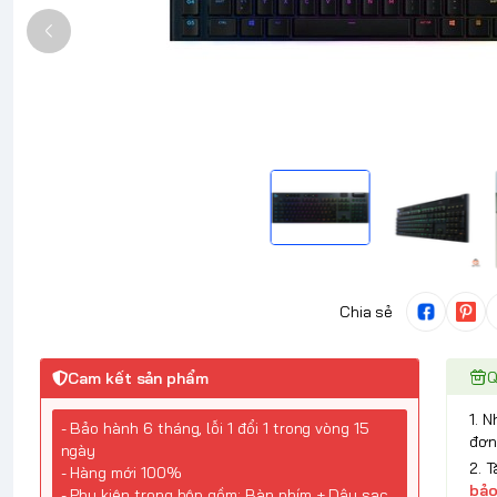
Chia sẻ
Q
Cam kết sản phẩm
1. 
- Bảo hành 6 tháng, lỗi 1 đổi 1 trong vòng 15
đơn
ngày
2. 
- Hàng mới 100%
bảo
- Phụ kiện trong hộp gồm: Bàn phím + Dây sạc