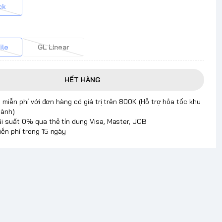
ck
ile
GL Linear
HẾT HÀNG
 miễn phí với đơn hàng có giá trị trên 800K (Hỗ trợ hỏa tốc khu
hành)
ãi suất 0% qua thẻ tín dụng Visa, Master, JCB
iễn phí trong 15 ngày