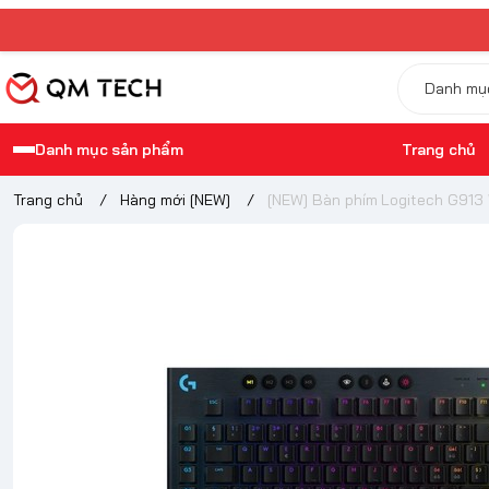
Danh mục sản phẩm
Trang chủ
Trang chủ
/
Hàng mới [NEW]
/
[NEW] Bàn phím Logitech G913 W