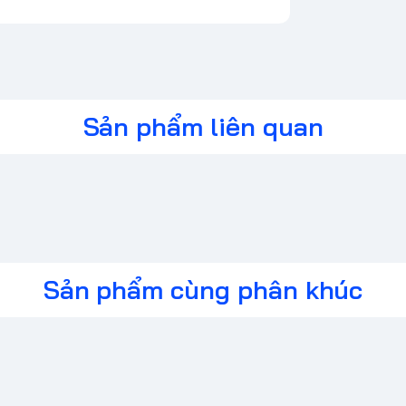
umpad), phù hợp cho cả công việc và chơi
năng tùy chỉnh màu sắc theo từng phím và
itech mang lại tốc độ phản hồi chỉ 1ms,
Sản phẩm liên quan
g qua Bluetooth hoặc cáp USB khi cần.
)
n:
m thanh gõ nổi bật.
Sản phẩm cùng phân khúc
nh và thoải mái.
i hết pin, bạn có thể sạc đầy trong khoảng 3