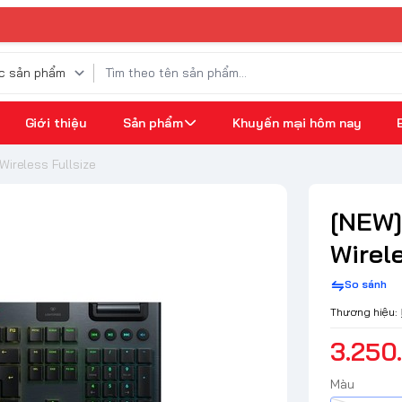
Giới thiệu
Sản phẩm
Khuyến mại hôm nay
ireless Fullsize
[NEW]
Wirele
So sánh
Thương hiệu:
3.250
Màu