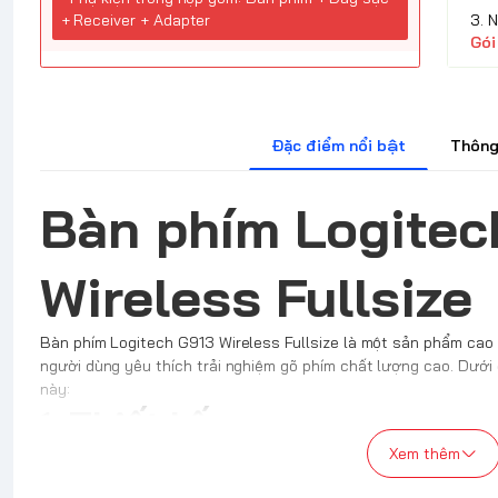
3. 
+ Receiver + Adapter
Gói
Đặc điểm nổi bật
Thông
Bàn phím Logitec
Wireless Fullsize
Bàn phím Logitech G913 Wireless Fullsize là một sản phẩm cao
người dùng yêu thích trải nghiệm gõ phím chất lượng cao. Dưới
này:
1.
Thiết kế
Xem thêm
Mỏng và cao cấp:
Logitech G913 được thiết kế với cấu trúc si
cảm giác chắc chắn và sang trọng.