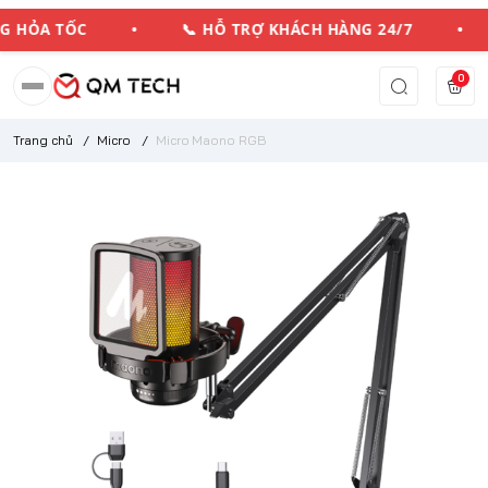
NG HỎA TỐC • 📞 HỖ TRỢ KHÁCH HÀNG 24/7 •
0
Trang chủ
/
Micro
/
Micro Maono RGB