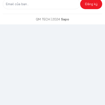
Đăng ký
QM TECH
| 2024
Sapo
Tần số quét 185Hz - Trải
nghiệm mượt mà không
giật lag
Điểm mạnh nổi bật của ViewSonic VX2758A-2K-PRO-2 chính là
tần số quét lên đến 185Hz, mang lại trải nghiệm chơi game mượt
mà và không bị giật lag. Tần số quét cao giúp loại bỏ hiện tượng
xé hình và giảm thiểu độ trễ, điều này đặc biệt hữu ích cho các
tựa game tốc độ cao, nơi mà từng khung hình đều quan trọng. Kết
hợp với thời gian đáp ứng nhanh chỉ 1ms, màn hình này đảm bảo
mọi chuyển động trong game được hiển thị một cách nhanh