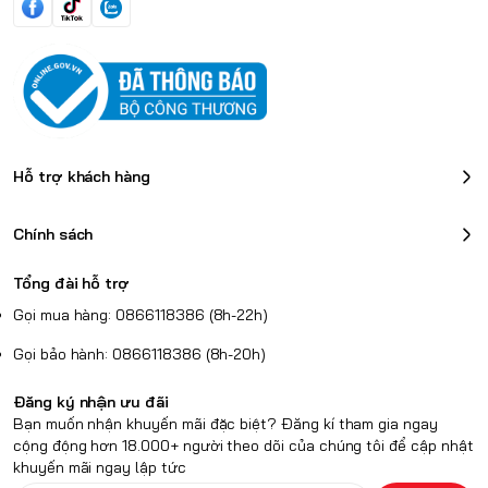
rộng và chi tiết sắc nét
ViewSonic VX2758A-2K-PRO-2 sở hữu màn hình phẳng kích thước
27 inch, phù hợp với tỉ lệ khung hình 16:9. Với độ phân giải 2K QHD
(2560 x 1440), màn hình mang lại hình ảnh chi tiết và sắc nét,
giúp người dùng dễ dàng nắm bắt mọi chi tiết trong game cũng
như khi làm việc với các phần mềm đồ họa. Tấm nền IPS tiên tiến
Hỗ trợ khách hàng
đảm bảo góc nhìn rộng và màu sắc đồng nhất, giúp bạn có trải
nghiệm thị giác tuyệt vời từ mọi góc độ.
Chính sách
Tổng đài hỗ trợ
Gọi mua hàng: 0866118386 (8h-22h)
Gọi bảo hành: 0866118386 (8h-20h)
Đăng ký nhận ưu đãi
Bạn muốn nhận khuyến mãi đặc biệt? Đăng kí tham gia ngay
cộng động hơn 18.000+ người theo dõi của chúng tôi để cập nhật
khuyến mãi ngay lập tức