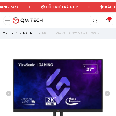
 HÀNG 24/7 • 💳 HỖ TRỢ TRẢ GÓP • 🛠️ BẢO
0
Trang chủ
/
Màn hình
/
Màn hình ViewSonic 2758-2K-Pro 185hz