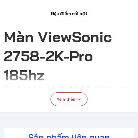
Đặc điểm nổi bật
Màn ViewSonic
2758-2K-Pro
185hz
Màn hình Gaming ViewSonic VX2758A-2K-PRO-2 là một lựa chọn
lý tưởng cho các game thủ và người dùng yêu cầu cao về chất
Xem thêm
lượng hình ảnh. Với hàng loạt tính năng hiện đại và hiệu suất
vượt trội, màn hình này không chỉ mang đến trải nghiệm gaming
đỉnh cao mà còn phục vụ tốt cho các công việc đồ họa và giải trí
đa phương tiện.
Sản phẩm liên quan