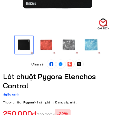
Chia sẻ
Lót chuột Pygora Elenchos
Control
So sánh
Thương hiệu:
Pygora
Mã sản phẩm:
Đang cập nhật
250.000₫
-22%
320.000₫