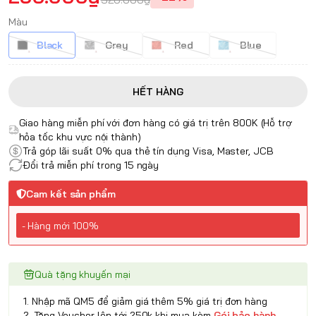
Màu
Black
Grey
Red
Blue
HẾT HÀNG
Giao hàng miễn phí với đơn hàng có giá trị trên 800K (Hỗ trợ
hỏa tốc khu vực nội thành)
Trả góp lãi suất 0% qua thẻ tín dụng Visa, Master, JCB
Đổi trả miễn phí trong 15 ngày
Cam kết sản phẩm
- Hàng mới 100%
Quà tặng khuyến mại
1. Nhập mã QM5 để giảm giá thêm 5% giá trị đơn hàng
2. Tặng Voucher lên tới 250k khi mua kèm
Gói bảo hành