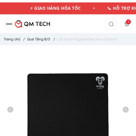
⚡ GIAO HÀNG HỎA TỐC • 📞 HỖ TRỢ 
0
Trang chủ
/
Quà Tặng 8/3
/
Lót chuột Pygora Elenchos Control