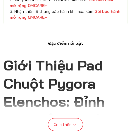
mở rộng QMCARE+
3. Nhận thêm 6 tháng bảo hành khi mua kèm
Gói bảo hành
mở rộng QMCARE+
Đặc điểm nổi bật
Giới Thiệu Pad
Chuột Pygora
Elenchos: Đỉnh
Cao Trải Nghiệm
Xem thêm