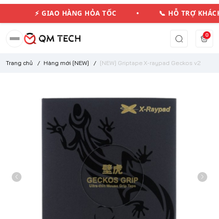
⚡ GIAO HÀNG HỎA TỐC • 📞 HỖ TRỢ KHÁ
0
Trang chủ
/
Hàng mới [NEW]
/
[NEW] Griptape X-raypad Geckos v2