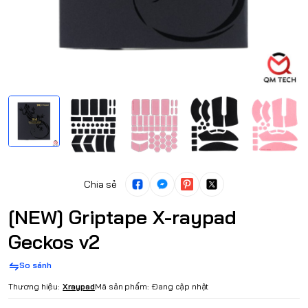
Chia sẻ
[NEW] Griptape X-raypad
Geckos v2
So sánh
Thương hiệu:
Xraypad
Mã sản phẩm:
Đang cập nhật