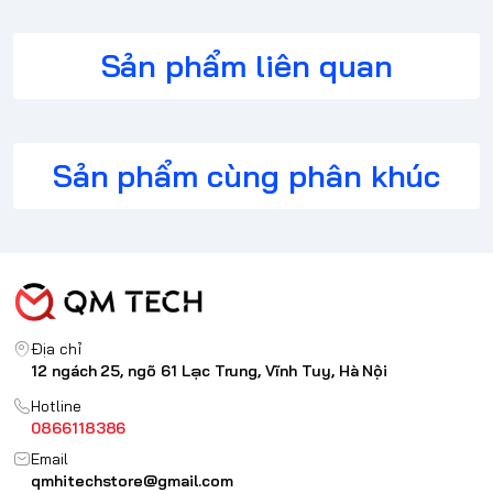
bit/192 kHz, hỗ trợ trở kháng tai nghe 32–600Ω
Hỗ trợ 2.0, 2.1, 5.1, 7.1 (discrete và
Sản phẩm liên quan
virtual); Dolby Digital Live; Super X-
Surround & codec
Fi; Scout Mode; Surround
Virtualization
SmartComms Kit (VoiceDetect,
Giao tiếp & Họp trực
Sản phẩm cùng phân khúc
NoiseClean); CrystalVoice (Echo
tuyến
Cancellation, Smart Volume)
Music / Movies / Footsteps
Chế độ âm thanh
Enhancer; Direct Mode (âm thanh
nguyên bản)
Kích thước & Trọng
130.5 × 130.5 × 40.6 mm; ~384 g
lượng
Địa chỉ
12 ngách 25, ngõ 61 Lạc Trung, Vĩnh Tuy, Hà Nội
Creative App (Windows, macOS,
Phần mềm & Hệ điều
Android/iOS); yêu cầu Windows 10
Hotline
hành
1703+, macOS 10.15+; hỗ trợ
0866118386
PS5/PS4/Switch qua USB-C
Email
qmhitechstore@gmail.com