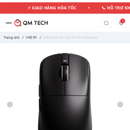
⚡ GIAO HÀNG HỎA TỐC • 📞 HỖ TRỢ 
0
Trang chủ
/
VXE R1
/
[NEW] Chuột VXE R1 SE+ Wireless