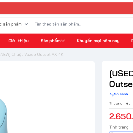
Giới thiệu
Sản phẩm
Khuyến mại hôm nay
ENEW] Chuột Vaxee Outset AX 4K
[USED
Outse
So sánh
Thương hiệu:
2.650
Tình trạng