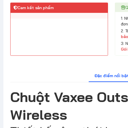
Q
Cam kết sản phẩm
1. 
đơn
2. 
bảo
3. 
Gói
Đặc điểm nổi bậ
Chuột Vaxee Outs
Wireless