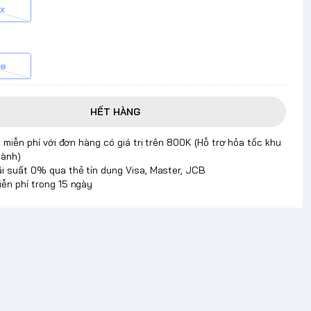
x
ue
HẾT HÀNG
 miễn phí với đơn hàng có giá trị trên 800K (Hỗ trợ hỏa tốc khu
hành)
ãi suất 0% qua thẻ tín dụng Visa, Master, JCB
iễn phí trong 15 ngày