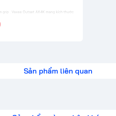
lm grip . Vaxee Outset AX4K mang kích thước
O . Mặc dù mang kích thước nhỏ nhưng vẫn
nh mẽ
lại hiệu năng chơi game cực kì ổn định ,
Sản phẩm liên quan
dùng tùy chỉnh các chức năng thao tác
ing thông thường mà là một công cụ tối ưu
hiết kế, hiệu suất và tính năng, sản phẩm