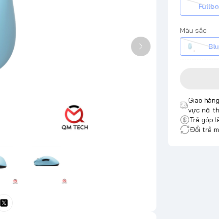
Fullbo
Màu sắc
Bl
Giao hàng
vực nội t
Trả góp l
Đổi trả m