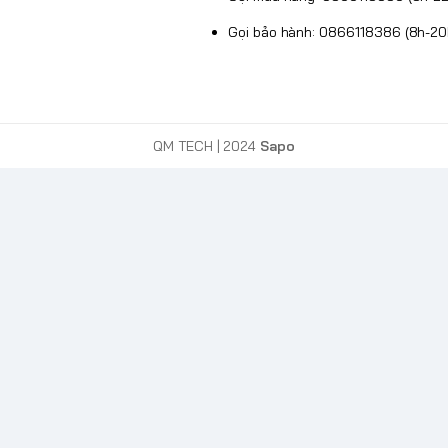
Gọi bảo hành: 0866118386 (8h-20
QM TECH
| 2024
Sapo