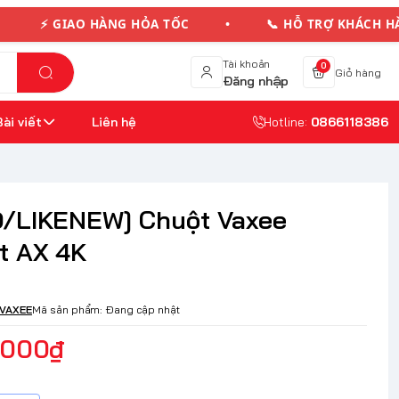
⚡ GIAO HÀNG HỎA TỐC • 📞 HỖ TRỢ KHÁCH H
Tài khoản
0
Giỏ hàng
Đăng nhập
Bài viết
Liên hệ
Hotline:
0866118386
/LIKENEW] Chuột Vaxee
t AX 4K
VAXEE
Mã sản phẩm:
Đang cập nhật
.000₫