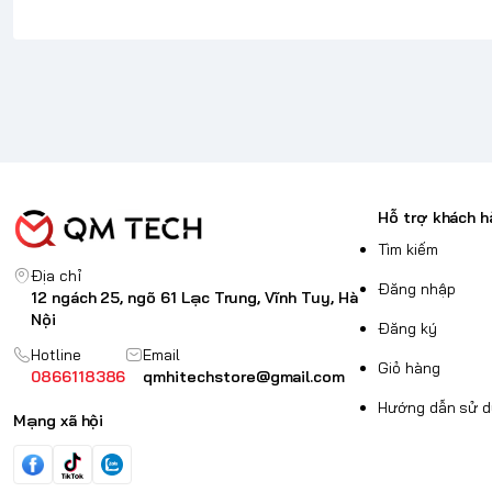
hứa hẹn sẽ là lựa chọn lý tưởng để mang lại sự nâng cao đáng 
Hỗ trợ khách h
Tìm kiếm
Địa chỉ
Đăng nhập
12 ngách 25, ngõ 61 Lạc Trung, Vĩnh Tuy, Hà
Nội
Đăng ký
Hotline
Email
Giỏ hàng
0866118386
qmhitechstore@gmail.com
Hướng dẫn sử 
Mạng xã hội