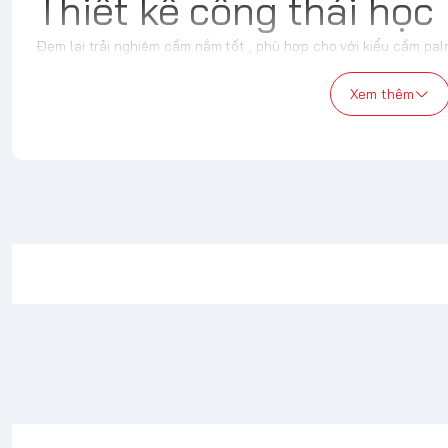
Thiết kế công thái học
Đem lại trải nghiệm cầm nắm tốt , phù hợp cho với kiểu cầm pa
tương tự đàn anh EC2 cực kì quen thuộc với các game thủ CSG
đảm bảo sự thoải mái khi sử dụng trong thời gian dài
Xem thêm
Sử dụng cảm biến mạ
Vaxee Outset AX Wireless sử dụng mắt đọc PixArt PAW3395 đem 
mượt mà như những dòng chuột cao cấp .
Dễ dàng sử dụng
Vaxee Outset AX 4K đi kèm với các phím chức năng giúp người 
nhanh cực kỹ dễ dàng
Đối tượng sử dụng
Tóm lại, VAXEE Outset AX 4K không chỉ là một chiếc chuột gam
cho các game thủ chuyên nghiệp. Với sự kết hợp hoàn hảo giữa t