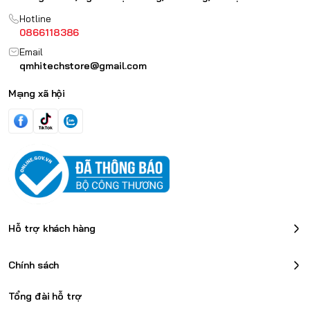
Hotline
0866118386
Email
qmhitechstore@gmail.com
Mạng xã hội
Siêu nhẹ:
Trọng lượng chỉ dưới 60 gram, mang đến cảm giác cầm
nắm thoải mái, linh hoạt trong mọi thao tác, đặc biệt là trong các
tựa game FPS đòi hỏi tốc độ cao.
Hỗ trợ khách hàng
Chính sách
Tổng đài hỗ trợ