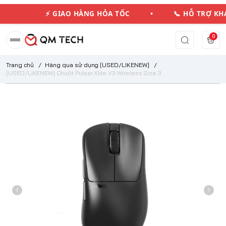
⚡ GIAO HÀNG HỎA TỐC • 📞 HỖ TRỢ K
0
Trang chủ
/
Hàng qua sử dụng [USED/LIKENEW]
/
[USED/LIKENEW] Chuột Pulsar Xlite V3 Wireless Size 3