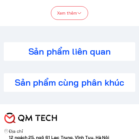
Xem thêm
Pulsar Xlite V3
là phiên bản nâng cấp tiếp theo của dòng chuột
gaming Xlite V2 đình đám, mang đến cho người dùng những trải
nghiệm chơi game đỉnh cao với những cải tiến vượt trội về thiết
kế, công nghệ và chất lượng.
Sản phẩm liên quan
Sản phẩm cùng phân khúc
Địa chỉ
12 ngách 25, ngõ 61 Lạc Trung, Vĩnh Tuy, Hà Nội