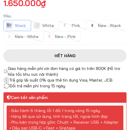
1.650.000₫
Màu
Black
White
Pink
New - Black
New - White
New - Pink
HẾT HÀNG
Giao hàng miễn phí với đơn hàng có giá trị trên 800K (Hỗ trợ
hỏa tốc khu vực nội thành)
Trả góp lãi suất 0% qua thẻ tín dụng Visa, Master, JCB
Đổi trả miễn phí trong 15 ngày
Cam kết sản phẩm
- Bảo hành 6 tháng, lỗi 1 đổi 1 trong vòng 15 ngày
- Hàng đã qua sử dụng, tình trạng tốt, ngoại hình đẹp
- Phụ kiện trong hộp gồm: Chuột + Receiver USB + Adapter
+ Dây sạc USB-C + Feet + Griptape