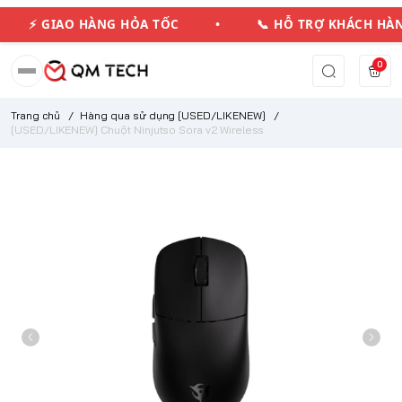
⚡ GIAO HÀNG HỎA TỐC • 📞 HỖ TRỢ KHÁCH 
0
Trang chủ
/
Hàng qua sử dụng [USED/LIKENEW]
/
[USED/LIKENEW] Chuột Ninjutso Sora v2 Wireless