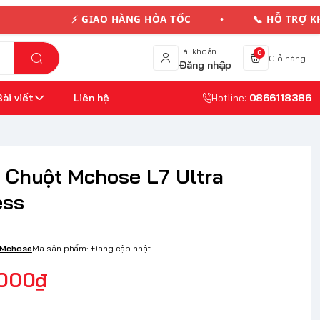
⚡ GIAO HÀNG HỎA TỐC • 📞 HỖ TRỢ KH
Tài khoản
0
Giỏ hàng
Đăng nhập
Bài viết
Liên hệ
Hotline:
0866118386
 Chuột Mchose L7 Ultra
ess
Mchose
Mã sản phẩm:
Đang cập nhật
.000₫