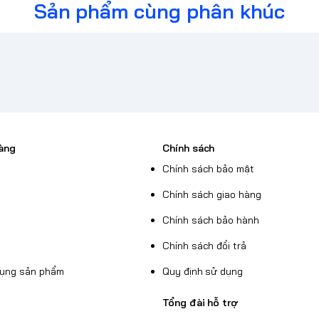
Sản phẩm cùng phân khúc
àng
Chính sách
Chính sách bảo mật
Chính sách giao hàng
Chính sách bảo hành
Chính sách đổi trả
dụng sản phẩm
Quy định sử dụng
 chỉ 39g
Tổng đài hỗ trợ
g. Thiết kế không lỗ giúp giảm trọng lượng và