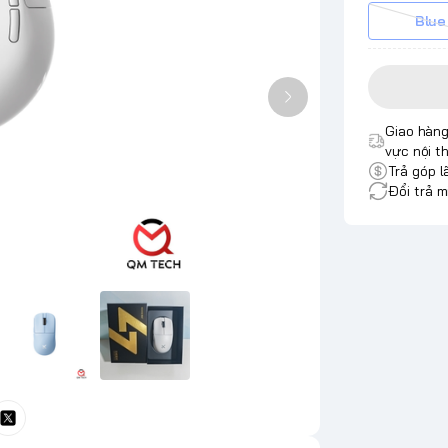
Blue
Giao hàng
vực nội t
Trả góp l
Đổi trả m