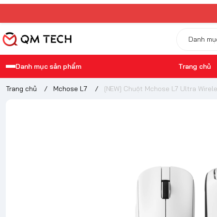
Danh mục sản phẩm
Trang chủ
Trang chủ
/
Mchose L7
/
[NEW] Chuột Mchose L7 Ultra Wirel