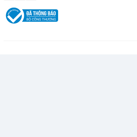
tăng cường độ bền, đảm bảo cấu trúc chắc chắn có thể chịu đ
hưởng khả năng điều khiển dễ dàng và cảm giác thoải mái lâu dài