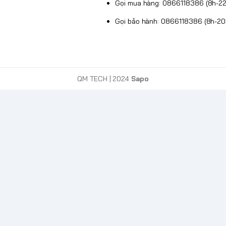
Gọi mua hàng: 0866118386 (8h-22
ược các phiên chơi game cường độ cao. Tận
, ngay cả khi chơi kéo dài.
Gọi bảo hành: 0866118386 (8h-20
QM TECH
| 2024
Sapo