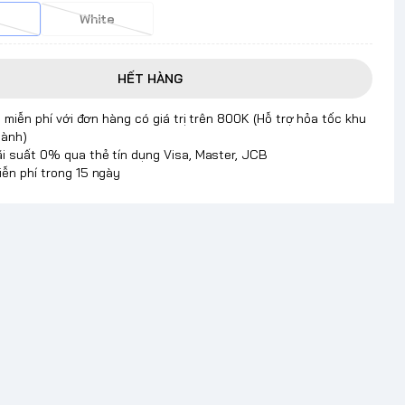
White
HẾT HÀNG
 miễn phí với đơn hàng có giá trị trên 800K (Hỗ trợ hỏa tốc khu
hành)
ãi suất 0% qua thẻ tín dụng Visa, Master, JCB
iễn phí trong 15 ngày