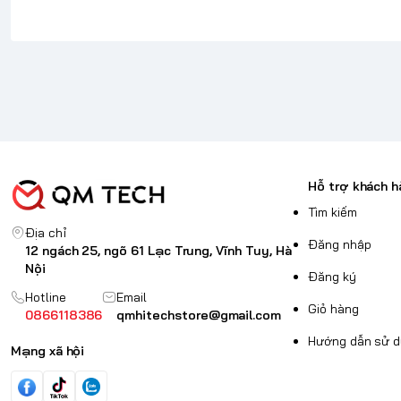
Hỗ trợ khách h
Tìm kiếm
Địa chỉ
Đăng nhập
12 ngách 25, ngõ 61 Lạc Trung, Vĩnh Tuy, Hà
Nội
Đăng ký
Hotline
Email
Giỏ hàng
0866118386
qmhitechstore@gmail.com
Hướng dẫn sử 
Trọng lượng siêu nhẹ
Mạng xã hội
Trải nghiệm cảm giác khi chơi game với dòng L7, nặng khoảng 39