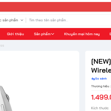
Giới thiệu
Sản phẩm
Khuyến mại hôm nay
ess
[NEW]
Wirel
So sánh
Thương hiệu:
1.499
Kích thước