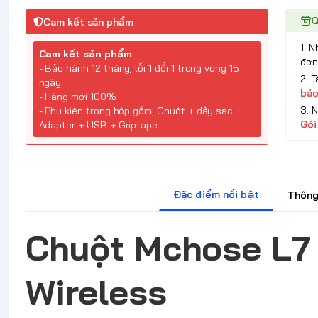
Q
Cam kết sản phẩm
1. 
Cam kết sản phẩm
đơn
- Bảo hành 12 tháng, lỗi 1 đổi 1 trong vòng 15
2. 
ngày
bảo
- Hàng mới 100%
3. 
- Phụ kiện trong hộp gồm: Chuột + dây sạc +
Gói
Adapter + USB + Griptape
Đặc điểm nổi bật
Thông
Chuột Mchose L7 
Wireless