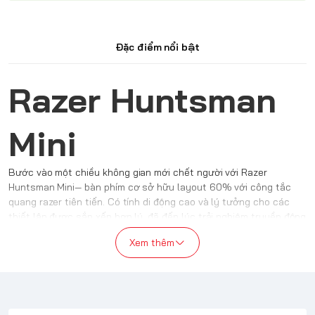
Đặc điểm nổi bật
Razer Huntsman
Mini
Bước vào một chiều không gian mới chết người với Razer
Huntsman Mini— bàn phím cơ sở hữu layout 60% với công tắc
quang razer tiên tiến. Có tính di động cao và lý tưởng cho các
thiết lập được sắp xếp hợp lý, đã đến lúc trải nghiệm truyền động
nhanh như chớp trong hệ số hình thức nhỏ gọn nhất của chúng
Xem thêm
tôi.
Bàn phím cơ
Razer Huntsman Mini
kích thước siêu nhỏ gọn,