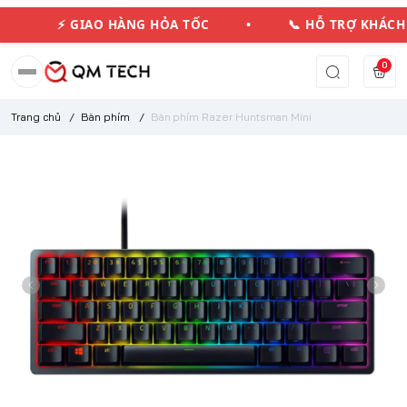
⚡ GIAO HÀNG HỎA TỐC • 📞 HỖ TRỢ KHÁ
0
Trang chủ
/
Bàn phím
/
Bàn phím Razer Huntsman Mini