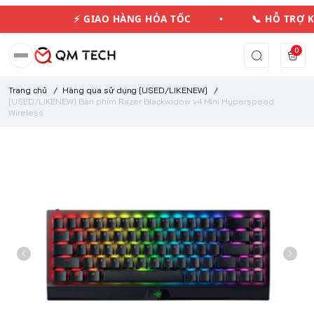
⚡ GIAO HÀNG HỎA TỐC • 📞 HỖ TRỢ 
0
Trang chủ
/
Hàng qua sử dụng [USED/LIKENEW]
/
[USED/LIKENEW] Bàn phím Razer Blackwidow v4 Mini Hyperspeed
Wireless