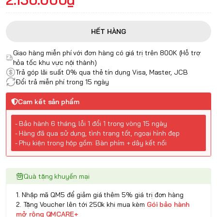
HẾT HÀNG
Giao hàng miễn phí với đơn hàng có giá trị trên 800K (Hỗ trợ
hỏa tốc khu vực nội thành)
Trả góp lãi suất 0% qua thẻ tín dụng Visa, Master, JCB
Đổi trả miễn phí trong 15 ngày
Cam kết sản phẩm
- Bảo hành 6 tháng, lỗi 1 đổi 1 trong vòng 15 ngày
- Hàng đã qua sử dụng, tình trạng tốt, ngoại hình đẹp
- Phụ kiện trong hộp gồm: Bàn phím + dây kết nối
Quà tặng khuyến mại
1. Nhập mã QM5 để giảm giá thêm 5% giá trị đơn hàng
2. Tặng Voucher lên tới 250k khi mua kèm
Gói bảo hành
mở rộng QMCARE+