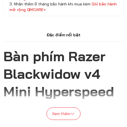
3. Nhận thêm 6 tháng bảo hành khi mua kèm
Gói bảo hành
mở rộng QMCARE+
Đặc điểm nổi bật
Bàn phím Razer
Blackwidow v4
Mini Hyperspeed
Wireless
Xem thêm
Bàn phím
Razer BlackWidow V4 Mini HyperSpeed Wireless
là
một mẫu bàn phím cơ không dây với thiết kế nhỏ gọn 65%, mang