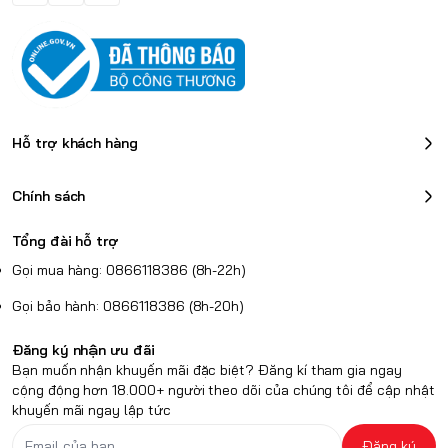
Hỗ trợ khách hàng
Đèn nền Razer Chroma RGB
Tích hợp hiệu ứng ánh sáng RGB đẹp mắt.
Chính sách
Đồng bộ hoá với các thiết bị khác qua Razer Synapse.
Pin và hiệu suất
Tổng đài hỗ trợ
Thời lượng pin lên đến
200 giờ
sử dụng (không bật RGB).
Gọi mua hàng: 0866118386 (8h-22h)
Gọi bảo hành: 0866118386 (8h-20h)
Đăng ký nhận ưu đãi
Bạn muốn nhận khuyến mãi đặc biệt? Đăng kí tham gia ngay
cộng động hơn 18.000+ người theo dõi của chúng tôi để cập nhật
khuyến mãi ngay lập tức
Đăng ký