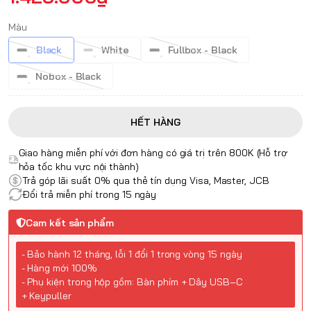
Màu
Black
White
Fullbox - Black
Nobox - Black
HẾT HÀNG
Giao hàng miễn phí với đơn hàng có giá trị trên 800K (Hỗ trợ
hỏa tốc khu vực nội thành)
Trả góp lãi suất 0% qua thẻ tín dụng Visa, Master, JCB
Đổi trả miễn phí trong 15 ngày
Cam kết sản phẩm
- Bảo hành 12 tháng, lỗi 1 đổi 1 trong vòng 15 ngày
- Hàng mới 100%
- Phụ kiện trong hộp gồm: Bàn phím + Dây USB‑C
+ Keypuller