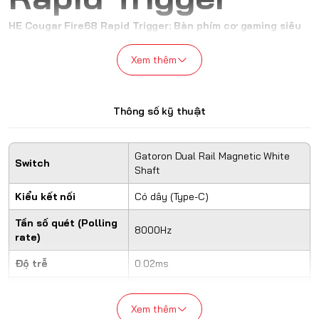
HE Cougar Fire68 Rapid Trigger: Bàn phím cơ gaming siêu
tốc, độ trễ 0.02ms
Xem thêm
Thông số kỹ thuật
Gatoron Dual Rail Magnetic White
Switch
Shaft
Kiểu kết nối
Có dây (Type-C)
Tần số quét (Polling
8000Hz
rate)
Độ trễ
0.02ms
Phạm vi điều chỉnh
0.04-3.4mm / 0.04-4.0mm
độ sâu phím
Xem thêm