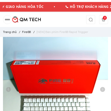
⚡ GIAO HÀNG HỎA TỐC • 📞 HỖ TRỢ KHÁCH HÀN
0
Trang chủ
/
Fire68
/
[NEW] Bàn phím Fire68 Rapid Trigger