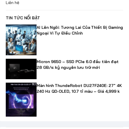
Liên hệ
TIN TỨC NỔI BẬT
AI Lên Ngôi: Tương Lai Của Thiết Bị Gaming
Ngoại Vi Tự Điều Chỉnh
Micron 9650 – SSD PCIe 6.0 đầu tiên đạt
28 GB/s: kỷ nguyên lưu trữ mới
Màn hình ThundeRobot DU27F240E: 27" 4K
240 Hz QD-OLED, 10.7 tỉ màu – Giá 4,999 k