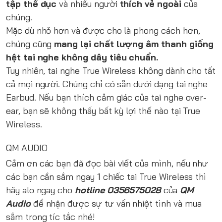
tập thể dục
và nhiều người
thích vẻ ngoài
của
chúng.
Mặc dù nhỏ hơn và được cho là phong cách hơn,
chúng cũng
mang lại chất lượng âm thanh giống
hệt tai nghe không dây tiêu chuẩn.
Tuy nhiên, tai nghe True Wireless không dành cho tất
cả mọi người. Chúng chỉ có sẵn dưới dạng tai nghe
Earbud. Nếu bạn thích cảm giác của tai nghe over-
ear, bạn sẽ không thấy bất kỳ lợi thế nào tại True
Wireless.
QM AUDIO
Cảm ơn các bạn đã đọc bài viết của mình, nếu như
các bạn cần sắm ngay 1 chiếc tai True Wireless thì
hãy alo ngay cho
hotline 0356575028
của
QM
Audio
để nhận được sự tư vấn nhiệt tình và mua
sắm trong tíc tắc nhé!