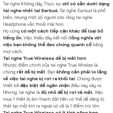
Tai nghe Không dây Thực sự
chỉ có sẵn dưới dạng
tai nghe nhét tai Earbud.
Tai nghe Earbud là phổ
biến, nhưng một số người cho rằng tai nghe
Headphone vẫn thoải mái hơn.
Họ cũng
có một cách tiếp cận khác để loại bỏ
tiếng ồn.
Việc thiếu dây kết nối đ
ồng nghĩa với
việc bạn không thể đeo chúng quanh cổ
bằng
mọi cách.
Tai nghe True Wireless dễ bị mất hơn
Nhược điểm chính của tai nghe True Wirelss là
chúng
rất dễ bị mất
. Bạn
không cần phải lo lắng
về việc tai nghe bị rơi ra khỏi tai
. Chúng được
thiết kế
đặc biệt để ngăn chặn
điều này xảy ra.
Nhưng, tai nghe là
đủ nhỏ để bị rơi và mất.
Việc
mua 1 thiết bị âm thanh đắt tiền có thể dễ dàng bị
thất lạc mỗi khi ra ngoài có vẻ là 1 điểm trừ lớn.
Tai nghe True Wireless có ít tính năng hơn