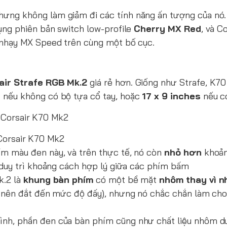
hưng không làm giảm đi các tính năng ấn tượng của nó.
ụng phiên bản switch low-profile
Cherry MX Red
, và C
 nhạy MX Speed trên cùng một bố cục.
air Strafe RGB Mk.2
giá rẻ hơn. Giống như Strafe, K70
s
nếu không có bộ tựa cổ tay, hoặc
17 x 9 inches
nếu c
Corsair K70 Mk2
ím màu đen này, và trên thực tế, nó còn
nhỏ hơn
khoả
 duy trì khoảng cách hợp lý giữa các phím bấm
k.2 là
khung bàn phím
có một bề mặt
nhôm thay vì 
ng nên đắt đến mức độ đấy), nhưng nó chắc chắn làm ch
ình, phần đen của bàn phím cũng như chất liệu nhôm 