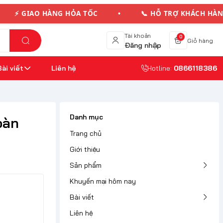
GIAO HÀNG HỎA TỐC • 📞 HỖ TRỢ KHÁCH HÀNG
Tài khoản
0
Giỏ hàng
Đăng nhập
Bài viết
Liên hệ
Hotline:
0866118386
Danh mục
oàn
Trang chủ
Giới thiệu
Sản phẩm
Khuyến mại hôm nay
Bài viết
Liên hệ