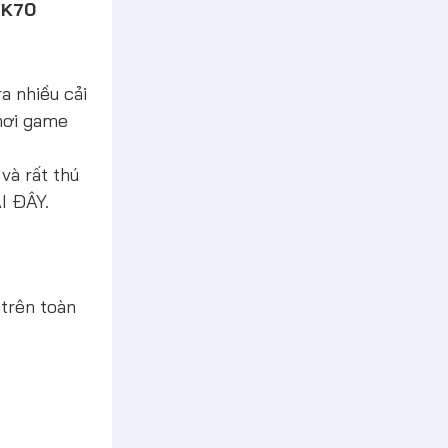
 K70
a nhiều cải
hơi game
và rất thú
I ĐÂY.
 trên toàn