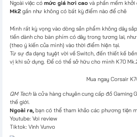
Ngoài việc có
mức giá hơi cao
và phần mềm khởi 
Mk2
gần như không có bất kỳ điểm nào để chê
Mình rất kỳ vọng vào dòng sản phẩm không dây sắp t
tiến dành cho bàn phím có dây trong tương lai, n
(theo ý kiến của mình) vào thời điểm hiện tại.
Từ sự đa dạng tuyệt vời về Switch, đến thiết kế bền
vị khi sử dụng. Để có thể sở hữu cho mình K70 Mk.
Mua ngay Corsair K7
QM Tech
là cửa hàng chuyên cung cấp đồ Gaming Gea
thế giới.
Ngoài ra,
bạn có thể tham khảo các phương tiện 
Youtube:
Voi review
Tiktok:
Vinh Vunvo