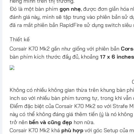
riêng mình trên thị trường.
Đó là một bàn phím
gọn nhẹ
, được đơn giản hóa n
đánh giá này, mình sẽ tập trung vào phiên bản sử d
đã ra mắt phiên bản RapidFire sử dụng switch siêu
Thiết kế
Corsair K70 Mk2
gần như giống với phiên bản
Cors
bàn phím kích thước đầy đủ, khoảng
17 x 6 inche
Không có nhiều không gian thừa trên khung bàn ph
inch so với nhiều bàn phím tương tự, trong khi vẫn
Điểm đặc biệt của Corsair K70 Mk2 so với Strafe M
này có thể không đáng giá thêm tiền (ý là nó khô
trở nên
bền và cũng đẹp
hơn nữa.
Corsair K70 Mk2 khá
phù hợp
với góc Setup của m