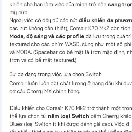
khiến cho bàn làm việc của mình trở nên
sang trọ
mỹ nữa.
Ngoài việc có đầy đủ các nút
điều khiển đa phươn
các nút không cần thiết),
Corsair K70 Mk2
còn tích
Mode, độ sáng và các profile
đã lưu trong quá t
textured cho các phím WASD, cũng như một số phím
và MOBA. (Spacebar có bề mặt là trơn mặc định, n
trơn và có bề mặt textured.)
Sự đa dạng trong việc lựa chọn Switch
Corsair luôn luôn đặt chất lượng ở hàng đầu khi đư
cơ cấu Cherry MX chính hãng.
Điều khiến cho Corsair K70 Mk2 trở thành một tro
thể lựa chọn từ
năm loại Switch
bấm Cherry khác n
Blues (loại Switch ít khi được đánh giá cao). Việc đi
rất nhiều thời gian; tuy nhiên mình có thể khẳng đị