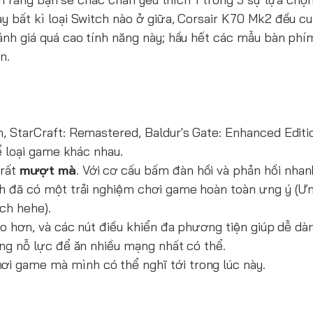
y bất kì loại Switch nào ở giữa, Corsair K70 Mk2 đều c
nh giá quá cao tính năng này; hầu hết các mẫu bàn phí
n.
 StarCraft: Remastered, Baldur's Gate: Enhanced Editi
ể loại game khác nhau.
rất
mượt mà
. Với cơ cấu bấm đàn hồi và phản hồi nha
h đã có một trải nghiệm chơi game hoàn toàn ưng ý (Ưn
ch hehe).
o hơn, và các nút điều khiển đa phương tiện giúp dễ dà
ng nỗ lực để ăn nhiều mạng nhất có thể.
i game mà mình có thể nghĩ tới trong lúc này.