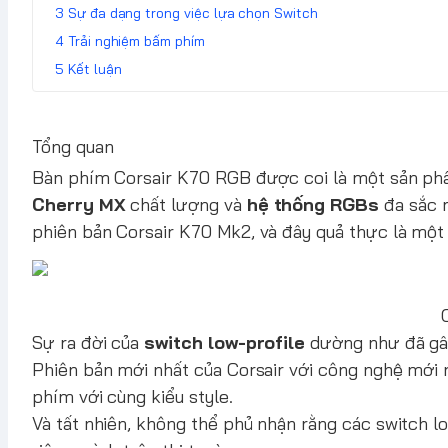
Sự đa dạng trong việc lựa chọn Switch
Trải nghiệm bấm phím
Kết luận
Tổng quan
Bàn phím Corsair K70 RGB được coi là một sản p
Cherry MX
chất lượng và
hệ thống RGBs
đa sắc m
phiên bản
Corsair K70 Mk2
, và đây quả thực là một
Sự ra đời của
switch low-profile
dường như đã gây
Phiên bản mới nhất của Corsair với công nghệ mới r
phím với cùng kiểu style.
Và tất nhiên, không thể phủ nhận rằng các switch l