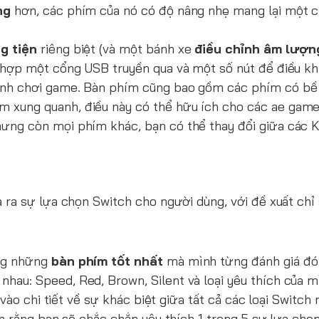
ng
hơn, các phím của nó có độ nâng nhẹ mang lại một 
g tiện
riêng biệt (và một bánh xe
điều chỉnh âm lượn
 hợp một cổng USB truyền qua và một số nút để điều k
rình chơi game. Bàn phím cũng bao gồm các phím có bề
 xung quanh, điều này có thể hữu ích cho các ae gam
hưng còn mọi phím khác, bạn có thể thay đổi giữa các 
a ra sự lựa chọn Switch cho người dùng, với đề xuất chỉ
ng những
bàn phím tốt nhất
mà mình từng đánh giá đó 
hau: Speed, Red, Brown, Silent và loại yêu thích của mì
 vào chi tiết về sự khác biệt giữa tất cả các loại Switch 
nh rằng bạn sẽ chắc chắn yêu thích 1 trong 5 sự lựa chọ