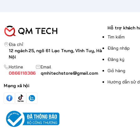
Hỗ trợ khách h
Tìm kiếm
Địa chỉ
Đăng nhập
12 ngách 25, ngõ 61 Lạc Trung, Vĩnh Tuy, Hà
Nội
Đăng ký
Hotline
Email
Giỏ hàng
0866118386
qmhitechstore@gmail.com
Hướng dẫn sử 
Mạng xã hội