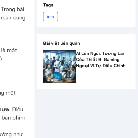
Tags
 Trong bài
iem
orsair cũng
Bài viết liên quan
 là một
AI Lên Ngôi: Tương Lai
ó.
Của Thiết Bị Gaming
Ngoại Vi Tự Điều Chỉnh
ng một
nhựa
. Điều
o bàn phím
dường như