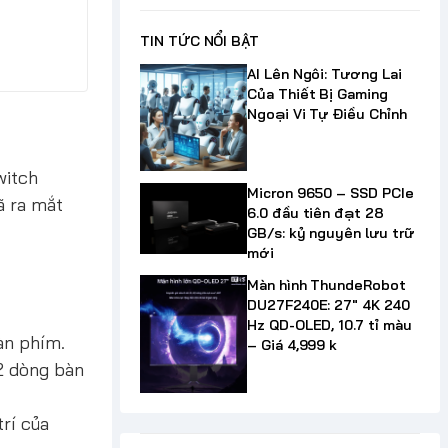
TIN TỨC NỔI BẬT
AI Lên Ngôi: Tương Lai
Của Thiết Bị Gaming
Ngoại Vi Tự Điều Chỉnh
witch
Micron 9650 – SSD PCIe
ã ra mắt
6.0 đầu tiên đạt 28
GB/s: kỷ nguyên lưu trữ
mới
Màn hình ThundeRobot
DU27F240E: 27" 4K 240
Hz QD-OLED, 10.7 tỉ màu
àn phím.
– Giá 4,999 k
 2 dòng bàn
rí của