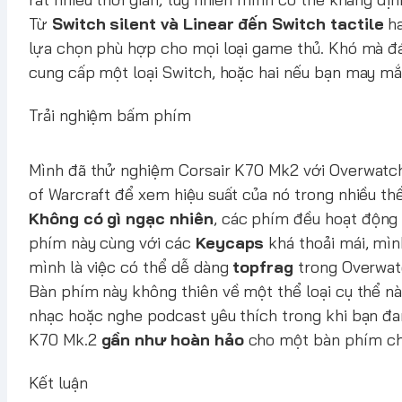
Từ
Switch silent và Linear đến Switch tactile
ha
lựa chọn phù hợp cho mọi loại game thủ. Khó mà đá
cung cấp một loại Switch, hoặc hai nếu bạn may mắ
Trải nghiệm bấm phím
Mình đã thử nghiệm Corsair K70 Mk2 với Overwatch,
of Warcraft để xem hiệu suất của nó trong nhiều th
Không có gì ngạc nhiên
, các phím đều hoạt động 
phím này cùng với các
Keycaps
khá thoải mái, mìn
mình là việc có thể dễ dàng
topfrag
trong Overwat
Bàn phím này không thiên về một thể loại cụ thể nà
nhạc hoặc nghe podcast yêu thích trong khi bạn đa
K70 Mk.2
gần như hoàn hảo
cho một bàn phím chơ
Kết luận