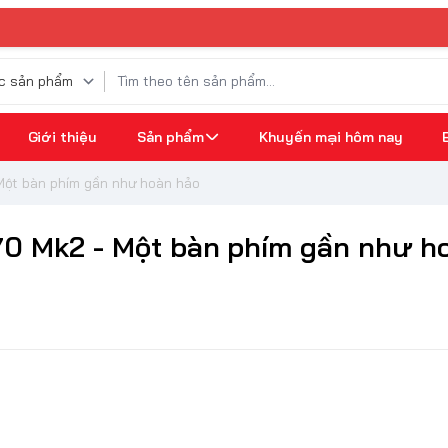
⚡ 
Giới thiệu
Sản phẩm
Khuyến mại hôm nay
 Một bàn phím gần như hoàn hảo
70 Mk2 - Một bàn phím gần như h