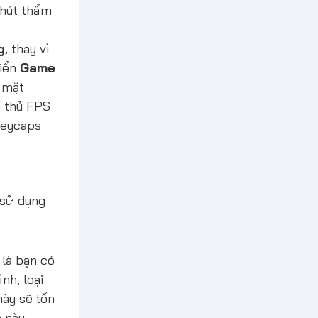
chút thẩm
g
, thay vì
hiển
Game
 mặt
e thủ FPS
Keycaps
 sử dụng
là bạn có
nh, loại
này sẽ tốn
n này