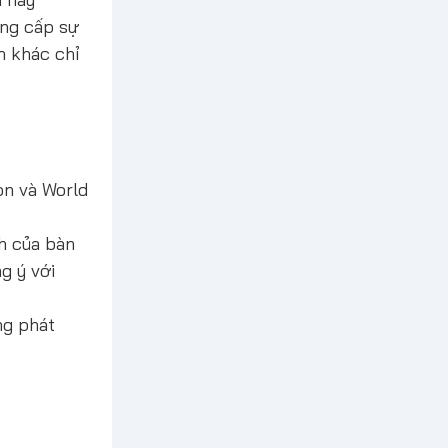
ung cấp sự
m khác chỉ
on và World
nh của bàn
g ý với
ng phát