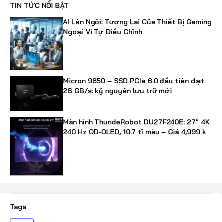
TIN TỨC NỔI BẬT
AI Lên Ngôi: Tương Lai Của Thiết Bị Gaming
Ngoại Vi Tự Điều Chỉnh
Micron 9650 – SSD PCIe 6.0 đầu tiên đạt
28 GB/s: kỷ nguyên lưu trữ mới
Màn hình ThundeRobot DU27F240E: 27" 4K
240 Hz QD-OLED, 10.7 tỉ màu – Giá 4,999 k
Tags