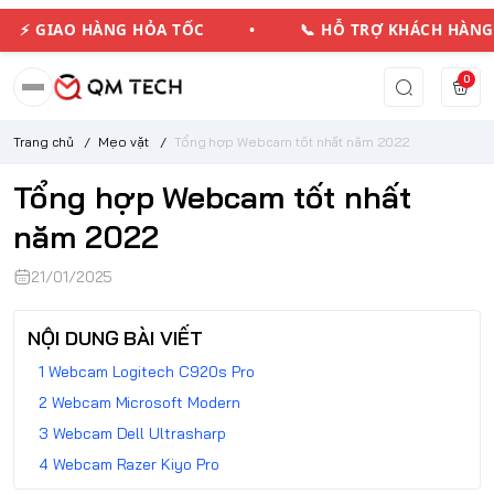
⚡ GIAO HÀNG HỎA TỐC • 📞 HỖ TRỢ KHÁCH HÀ
0
Trang chủ
/
Mẹo vặt
/
Tổng hợp Webcam tốt nhất năm 2022
Tổng hợp Webcam tốt nhất
năm 2022
21/01/2025
NỘI DUNG BÀI VIẾT
Webcam Logitech C920s Pro
Webcam Microsoft Modern
Webcam Dell Ultrasharp
Webcam Razer Kiyo Pro