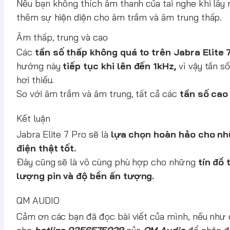
Nếu bạn không thích âm thanh của tai nghe khi lấy 
thêm sự hiện diện cho âm trầm và âm trung thấp.
Âm thấp, trung và cao
Các
tần số thấp không quá to trên Jabra Elite 
hướng này
tiếp tục khi lên đến 1kHz,
vì vậy tần s
hơi thiếu.
So với âm trầm và âm trung, tất cả các
tần số cao
Kết luận
Jabra Elite 7 Pro sẽ là
lựa chọn hoàn hảo cho nh
điện thật tốt.
Đây cũng sẽ là vô cùng phù hợp cho những
tín đồ 
lượng pin và độ bền ấn tượng.
QM AUDIO
Cảm ơn các bạn đã đọc bài viết của mình, nếu như c