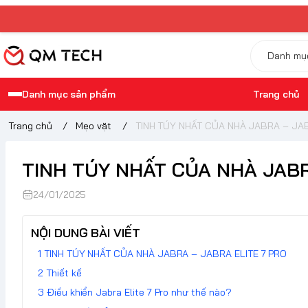
Danh mục sản phẩm
Trang chủ
Trang chủ
/
Mẹo vặt
/
TINH TÚY NHẤT CỦA NHÀ JABRA – JAB
TINH TÚY NHẤT CỦA NHÀ JABR
24/01/2025
NỘI DUNG BÀI VIẾT
TINH TÚY NHẤT CỦA NHÀ JABRA – JABRA ELITE 7 PRO
Thiết kế
Điều khiển Jabra Elite 7 Pro như thế nào?