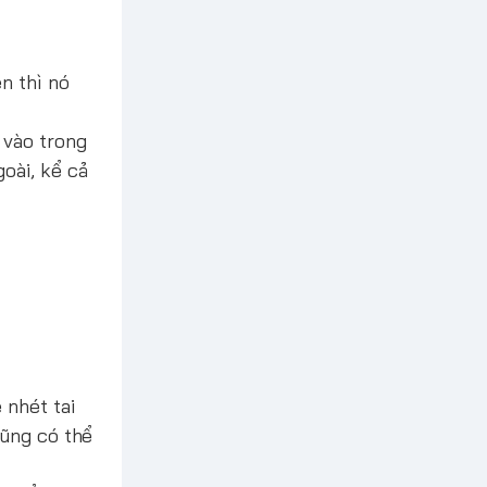
n thì nó
 vào trong
oài, kể cả
 nhét tai
cũng có thể