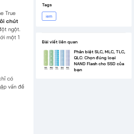
Tags
he True
iem
ôi chút
đột ngột.
ới một 1
Bài viết liên quan
Phân biệt SLC, MLC, TLC,
QLC: Chọn đúng loại
NAND Flash cho SSD của
bạn
chỉ có
gặp vấn đề