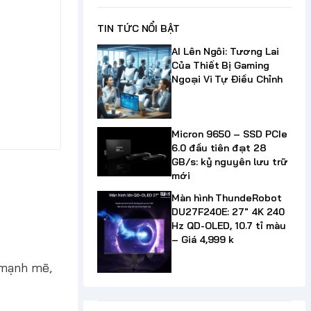
TIN TỨC NỔI BẬT
AI Lên Ngôi: Tương Lai
Của Thiết Bị Gaming
Ngoại Vi Tự Điều Chỉnh
Micron 9650 – SSD PCIe
6.0 đầu tiên đạt 28
GB/s: kỷ nguyên lưu trữ
mới
Màn hình ThundeRobot
DU27F240E: 27" 4K 240
Hz QD-OLED, 10.7 tỉ màu
– Giá 4,999 k
 mạnh mẽ,