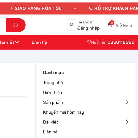
GIAO HÀNG HỎA TỐC • 📞 HỖ TRỢ KHÁCH HÀNG
Tài khoản
0
Giỏ hàng
Đăng nhập
Bài viết
Liên hệ
Hotline:
0866118386
Danh mục
Trang chủ
Giới thiệu
Sản phẩm
Khuyến mại hôm nay
Bài viết
Liên hệ