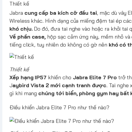
Thiết kế
Jabra
cung cấp ba kích cỡ đầu tai
, mặc dù vây E
Wireless khác. Hình dạng của miếng đệm tai ép các
khó chịu.
Do đó, đưa tai nghe vào hoặc ra khỏi tai 
Về phần case,
hộp sạc cảm ứng này, mềm nhỏ và di
tiếng click, tuy nhiên do không có gờ nên
khó có t
Thiết kế
Xếp hạng IP57
khiến cho
Jabra Elite 7 Pro
trở th
J
aybird Vista 2 mới cạnh tranh được
. Tai nghe
gì khi mang
chúng tới biển, phòng gym hay bất k
Điều khiển Jabra Elite 7 Pro như thế nào?