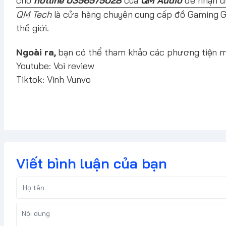
cho
hotline 0356575028
của
QM Audio
để nhận đ
QM Tech
là cửa hàng chuyên cung cấp đồ Gaming Gea
thế giới.
Ngoài ra,
bạn có thể tham khảo các phương tiện 
Youtube:
Voi review
Tiktok:
Vinh Vunvo
Viết bình luận của bạn