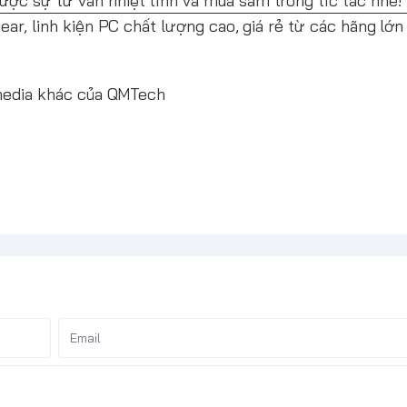
ược sự tư vấn nhiệt tình và mua sắm trong tíc tắc nhé!
r, linh kiện PC chất lượng cao, giá rẻ từ các hãng lớn
media khác của QMTech