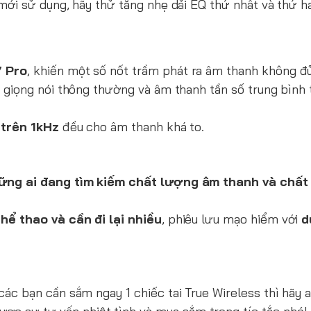
mới sử dụng, hãy thử tăng nhẹ dải EQ thứ nhất và thứ h
7 Pro
, khiến một số nốt trầm phát ra âm thanh không đ
ố giọng nói thông thường và âm thanh tần số trung bình
 trên 1kHz
đều cho âm thanh khá to.
ững ai đang tìm kiếm chất lượng âm thanh và chất
thể thao và cần đi lại nhiều
, phiêu lưu mạo hiểm với
d
ác bạn cần sắm ngay 1 chiếc tai True Wireless thì hãy 