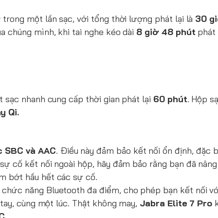
ờ
trong một lần sạc, với tổng thời lượng phát lại là
30 g
a chúng mình, khi tai nghe kéo dài
8 giờ 48 phút
phát l
út sạc nhanh cung cấp thời gian phát lại
60 phút
. Hộp s
y Qi.
ec SBC và AAC
. Điều này đảm bảo kết nối ổn định, đặc bi
 sự cố kết nối ngoài hộp, hãy đảm bảo rằng bạn đã nâng
m bớt hầu hết các sự cố.
 chức năng Bluetooth đa điểm, cho phép bạn kết nối vớ
h tay, cùng một lúc. Thật không may,
Jabra Elite 7 Pro
k
C.