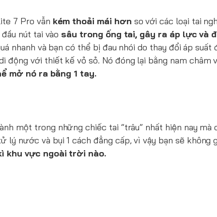
lite 7 Pro vẫn
kém thoải mái hơn
so với các loại tai ng
 đầu nút tai vào
sâu trong ống tai, gây ra áp lực và đ
quá nhanh và bạn có thể bị đau nhói do thay đổi áp suất 
 động với thiết kế vỏ sỏ. Nó đóng lại bằng nam châm v
hể mở nó ra bằng 1 tay.
ành một trong những chiếc tai “trâu” nhất hiện nay mà 
 xử lý nước và bụi 1 cách đẳng cấp, vì vậy bạn sẽ không 
ì khu vực ngoài trời nào.