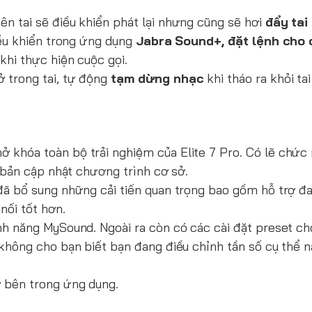
ên tai sẽ điều khiển phát lại nhưng cũng sẽ hơi
đẩy tai
iều khiển trong ứng dụng
Jabra Sound+,
đặt lệnh cho 
khi thực hiện cuộc gọi.
ở trong tai, tự động
tạm dừng nhạc
khi tháo ra khỏi ta
 khóa toàn bộ trải nghiệm của Elite 7 Pro. Có lẽ chức
c bản cập nhật chương trình cơ sở.
đã bổ sung những cải tiến quan trọng bao gồm hỗ trợ đ
nối tốt hơn.
nh năng MySound. Ngoài ra còn có các cài đặt preset ch
 không cho bạn biết bạn đang điều chỉnh tần số cụ thể 
 bên trong ứng dụng.