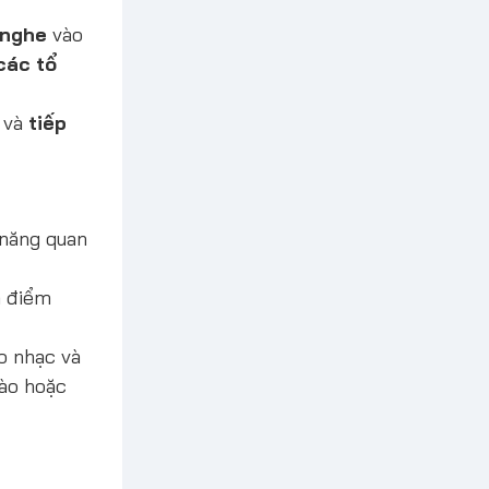
 nghe
vào
các tổ
i và
tiếp
 năng quan
a điểm
o nhạc và
nào hoặc