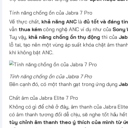
Tính năng chống ồn của Jabra 7 Pro
Về thực chất,
khả năng ANC
là
đủ tốt và đáng ti
vẫn
thua kém
công nghệ ANC ví dụ như của
Sony 
Tuy vậy,
khả năng chống ồn thụ động
thì của
Jab
lỗ tai, tạo nên một vùng áp suất khóa chặt âm than
khi không bật ANC.
Tính năng chống ồn của Jabra 7 Pro
Bên cạnh đó, có một thanh gạt trong ứng dụng
Jab
Chất âm của Jabra Elite 7 Pro
Không có gì để chê ở đây, âm thanh của Jabra Elit
có âm thanh tương đối dễ chịu, sẽ nghe tốt hầu hết 
tùy chỉnh âm thanh theo ý thích của mình từ ứ