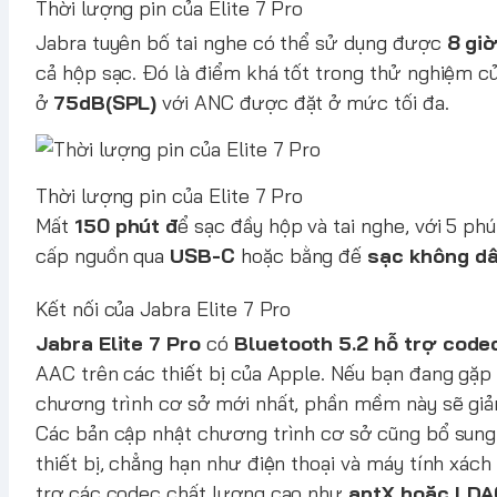
Thời lượng pin của Elite 7 Pro
Jabra tuyên bố tai nghe có thể sử dụng được
8 gi
cả hộp sạc. Đó là điểm khá tốt trong thử nghiệm củ
ở
75dB(SPL)
với ANC được đặt ở mức tối đa.
Thời lượng pin của Elite 7 Pro
Mất
150 phút đ
ể sạc đầy hộp và tai nghe, với 5 ph
cấp nguồn qua
USB-C
hoặc bằng đế
sạc không dâ
Kết nối của Jabra Elite 7 Pro
Jabra Elite 7 Pro
có
Bluetooth 5.2 hỗ trợ cod
AAC trên các thiết bị của Apple. Nếu bạn đang gặp
chương trình cơ sở mới nhất, phần mềm này sẽ giả
Các bản cập nhật chương trình cơ sở cũng bổ sung
thiết bị, chẳng hạn như điện thoại và máy tính xác
trợ các codec chất lượng cao như
aptX hoặc LDA