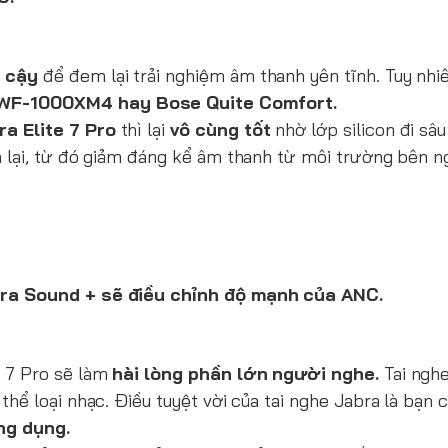
n cậy
để đem lại trải nghiệm âm thanh yên tĩnh. Tuy nhiê
WF-1000XM4 hay Bose Quite Comfort.
ra Elite 7 Pro
thì lại
vô cùng tốt
nhờ lớp silicon đi sâu
h lại, từ đó giảm đáng kể âm thanh từ môi trường bên ng
ra Sound + sẽ điều chỉnh độ mạnh của ANC.
e 7 Pro sẽ làm
hài lòng phần lớn người nghe.
Tai nghe
thể loại nhạc. Điều tuyệt vời của tai nghe Jabra là bạn 
ng dụng.