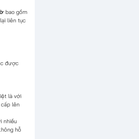
iờ
bao gồm
ại liên tục
ạc được
ệt là với
 cấp lên
i nhiều
hông hỗ