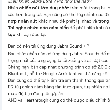
Điều khiển Jabra Elite 7 Pro như thế nào?
Nhấn
chiếc nút lớn duy nhất
trên một trong hai b
sâu hơn trong tai. Bạn cũng có thể tùy chỉnh các đ
hợp nhấn nút
khác nhau để phát lại nhạc và trong 
Tai nghe chứa các cảm biến
để phát hiện khi nó 
tục
khi bạn đeo lại.
Bạn có nên tải ứng dụng Jabra Sound + ?
Bạn chắc chắn cần có ứng dụng Jabra Sound+ để mở
trọng nhất của ứng dụng là tải xuống và cài đặt cá
Chẳng hạn, bản cập nhật chương trình cơ sở 2.0.0 
Bluetooth, hỗ trợ Google Assistant và khả năng kết 
Bạn cũng có thể tự kiểm tra âm thanh thông qua tí
EQ tùy chỉnh năm băng tần trực quan, tuy nhiên nó
mức độ bạn đang tăng/giảm.
ANC và Hearthrough cũng có thể được điều chỉnh ở