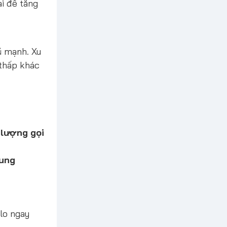
ai để tăng
ủ mạnh. Xu
 thấp khác
 lượng gọi
ung
alo ngay