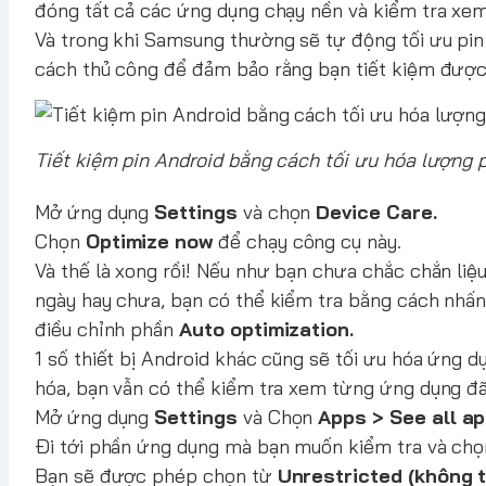
đóng tất cả các ứng dụng chạy nền và kiểm tra xem
Và trong khi Samsung thường sẽ tự động tối ưu pin 
cách thủ công để đảm bảo rằng bạn tiết kiệm được 
Tiết kiệm pin Android bằng cách tối ưu hóa lượng 
Mở ứng dụng
Settings
và chọn
Device Care.
Chọn
Optimize now
để chạy công cụ này.
Và thế là xong rồi! Nếu như bạn chưa chắc chắn liệ
ngày hay chưa, bạn có thể kiểm tra bằng cách nhấn
điều chỉnh phần
Auto optimization.
1 số thiết bị Android khác cũng sẽ tối ưu hóa ứng 
hóa, bạn vẫn có thể kiểm tra xem từng ứng dụng đã
Mở ứng dụng
Settings
và Chọn
Apps > See all a
Đi tới phần ứng dụng mà bạn muốn kiểm tra và ch
Bạn sẽ được phép chọn từ
Unrestricted (không t