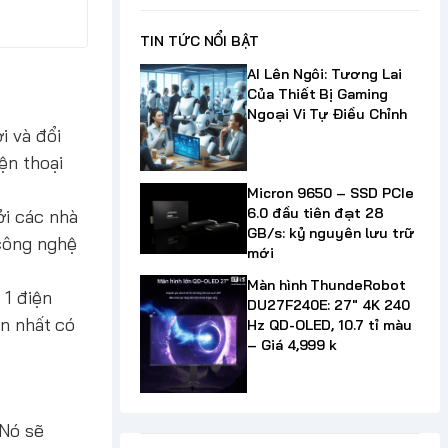
TIN TỨC NỔI BẬT
AI Lên Ngôi: Tương Lai
Của Thiết Bị Gaming
Ngoại Vi Tự Điều Chỉnh
i và đổi
ện thoại
Micron 9650 – SSD PCIe
6.0 đầu tiên đạt 28
ởi các nhà
GB/s: kỷ nguyên lưu trữ
 công nghệ
mới
Màn hình ThundeRobot
 1 điện
DU27F240E: 27" 4K 240
in nhất có
Hz QD-OLED, 10.7 tỉ màu
– Giá 4,999 k
 Nó sẽ