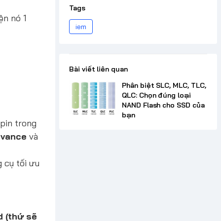
Tags
ện nó 1
iem
Bài viết liên quan
Phân biệt SLC, MLC, TLC,
QLC: Chọn đúng loại
NAND Flash cho SSD của
bạn
pin trong
vance
và
 cụ tối ưu
d (thứ sẽ