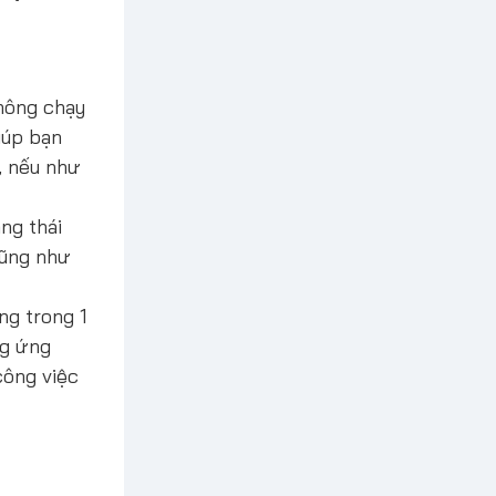
không chạy
iúp bạn
, nếu như
ng thái
cũng như
ng trong 1
ng ứng
công việc