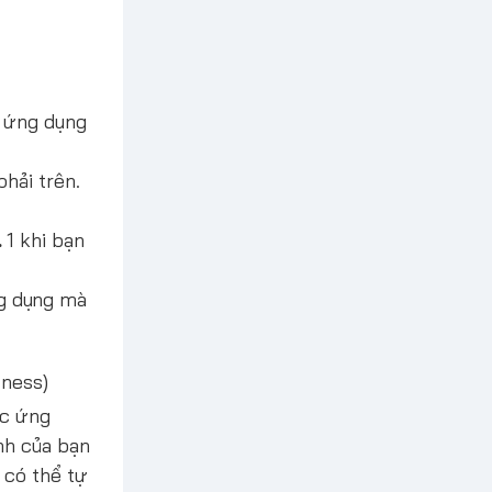
g ứng dụng
hải trên.
.
1 khi bạn
g dụng mà
tness)
ác ứng
nh của bạn
 có thể tự