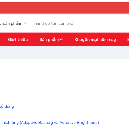
⚡
Giới thiệu
Sản phẩm
Khuyến mại hôm nay
d
sử dụng.
g thích ứng (Adaptive Battery và Adaptive Brightness)