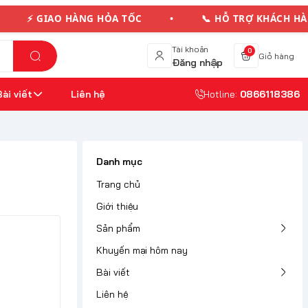
 GIAO HÀNG HỎA TỐC • 📞 HỖ TRỢ KHÁCH HÀN
Tài khoản
0
Giỏ hàng
Đăng nhập
Bài viết
Liên hệ
Hotline:
0866118386
Danh mục
Trang chủ
Giới thiệu
Sản phẩm
Khuyến mại hôm nay
Bài viết
Liên hệ