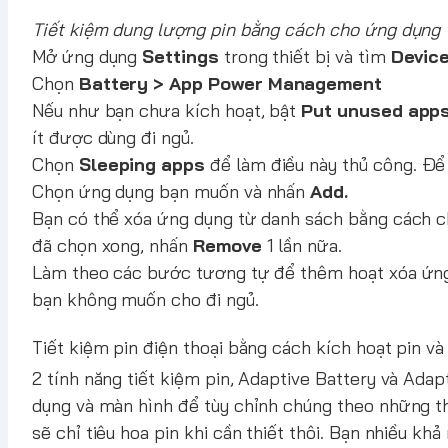
Tiết kiệm dung lượng pin bằng cách cho ứng dụng 
Mở ứng dụng
Settings
trong thiết bị và tìm
Devic
Chọn
Battery > App Power Management
Nếu như bạn chưa kích hoạt, bật
Put unused apps
ít được dùng đi ngủ.
Chọn
Sleeping apps
để làm điều này thủ công. Để
Chọn ứng dụng bạn muốn và nhấn
Add.
Bạn có thể xóa ứng dụng từ danh sách bằng cách 
đã chọn xong, nhấn
Remove
1 lần nữa.
Làm theo các bước tương tự để thêm hoạt xóa ứn
bạn không muốn cho đi ngủ.
Tiết kiệm pin điện thoại bằng cách kích hoạt pin v
2 tính năng tiết kiệm pin, Adaptive Battery và Ada
dụng và màn hình để tùy chỉnh chúng theo những t
sẽ chỉ tiêu hoa pin khi cần thiết thôi. Bạn nhiều k