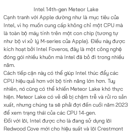
Intel 14th-gen Meteor Lake
Cạnh tranh với Apple dường như là mục tiêu của
Intel, vì họ muốn cung cấp không chỉ một CPU mà
là toàn bộ máy tính trên một con chip (tương tự
như bộ vi xử lý M-series của Apple). Điều này được
kích hoạt bởi Intel Foveros, đây là một công nghệ
đóng gói nhiều khuôn mà Intel đã bỏ đi trong nhiều
năm.
Cách tiếp cận này có thể giúp Intel thúc đẩy các
CPU hiệu quả hơn với bộ tính năng lớn hơn. Tuy
nhiên, nó cũng có thể khiến Meteor Lake khó thực
hiện. Meteor Lake có vẻ dễ bị chậm trễ và rủi ro sản
xuất, nhưng chúng ta sẽ phải đợi đến cuối năm 2023
để xem trạng thái của các CPU 14-gen.
Đối với lõi, Intel được cho là đang sử dụng lõi
Redwood Cove mới cho hiệu suất và lõi Crestmont