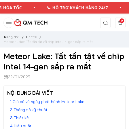
 HỎA TỐC • 📞 HỖ TRỢ KHÁCH HÀNG 24/7 • 💳
0
Trang chủ
/
Tin tức
/
Meteor Lake: Tất tần tật về chip Intel 14-gen sắp ra mắt
Meteor Lake: Tất tần tật về chip
Intel 14-gen sắp ra mắt
22/01/2025
NỘI DUNG BÀI VIẾT
Giá cả và ngày phát hành Meteor Lake
Thông số kỹ thuật
Thiết kế
Hiệu suất