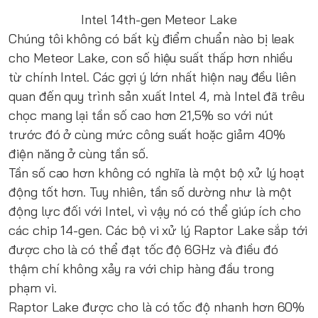
Intel 14th-gen Meteor Lake
Chúng tôi không có bất kỳ điểm chuẩn nào bị leak
cho Meteor Lake, con số hiệu suất thấp hơn nhiều
từ chính Intel. Các gợi ý lớn nhất hiện nay đều liên
quan đến quy trình sản xuất Intel 4, mà Intel đã trêu
chọc mang lại tần số cao hơn 21,5% so với nút
trước đó ở cùng mức công suất hoặc giảm 40%
điện năng ở cùng tần số.
Tần số cao hơn không có nghĩa là một bộ xử lý hoạt
động tốt hơn. Tuy nhiên, tần số dường như là một
động lực đối với Intel, vì vậy nó có thể giúp ích cho
các chip 14-gen. Các bộ vi xử lý Raptor Lake sắp tới
được cho là có thể đạt tốc độ 6GHz và điều đó
thậm chí không xảy ra với chip hàng đầu trong
phạm vi.
Raptor Lake được cho là có tốc độ nhanh hơn 60%