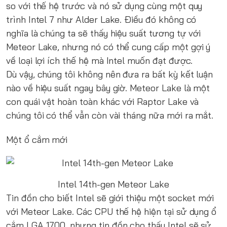
so với thế hệ trước và nó sử dụng cùng một quy
trình Intel 7 như Alder Lake. Điều đó không có
nghĩa là chúng ta sẽ thấy hiệu suất tương tự với
Meteor Lake, nhưng nó có thể cung cấp một gợi ý
về loại lợi ích thế hệ mà Intel muốn đạt được.
Dù vậy, chúng tôi không nên đưa ra bất kỳ kết luận
nào về hiệu suất ngay bây giờ. Meteor Lake là một
con quái vật hoàn toàn khác với Raptor Lake và
chúng tôi có thể vẫn còn vài tháng nữa mới ra mắt.
Một ổ cắm mới
Intel 14th-gen Meteor Lake
Tin đồn cho biết Intel sẽ giới thiệu một socket mới
với Meteor Lake. Các CPU thế hệ hiện tại sử dụng ổ
cắm LGA 1700, nhưng tin đồn cho thấy Intel sẽ sử