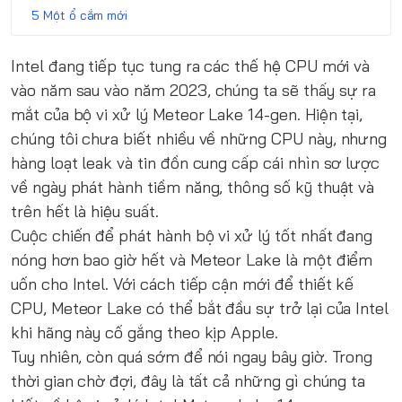
Một ổ cắm mới
Intel
đang tiếp tục tung ra các thế hệ CPU mới và
vào năm sau vào năm 2023, chúng ta sẽ thấy sự ra
mắt của bộ vi xử lý Meteor Lake 14-gen. Hiện tại,
chúng tôi chưa biết nhiều về những CPU này, nhưng
hàng loạt leak và tin đồn cung cấp cái nhìn sơ lược
về ngày phát hành tiềm năng, thông số kỹ thuật và
trên hết là hiệu suất.
Cuộc chiến để phát hành bộ vi xử lý tốt nhất đang
nóng hơn bao giờ hết và Meteor Lake là một điểm
uốn cho Intel. Với cách tiếp cận mới để thiết kế
CPU, Meteor Lake có thể bắt đầu sự trở lại của Intel
khi hãng này cố gắng theo kịp Apple.
Tuy nhiên, còn quá sớm để nói ngay bây giờ. Trong
thời gian chờ đợi, đây là tất cả những gì chúng ta