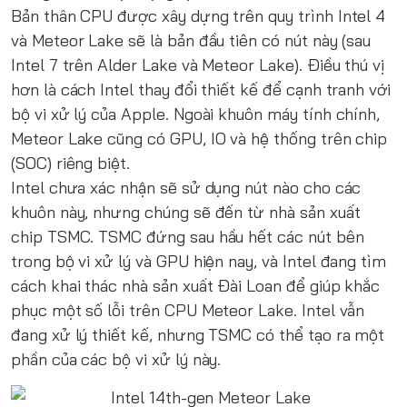
Bản thân CPU được xây dựng trên quy trình Intel 4
và Meteor Lake sẽ là bản đầu tiên có nút này (sau
Intel 7 trên Alder Lake và Meteor Lake). Điều thú vị
hơn là cách Intel thay đổi thiết kế để cạnh tranh với
bộ vi xử lý của Apple. Ngoài khuôn máy tính chính,
Meteor Lake cũng có GPU, IO và hệ thống trên chip
(SOC) riêng biệt.
Intel chưa xác nhận sẽ sử dụng nút nào cho các
khuôn này, nhưng chúng sẽ đến từ nhà sản xuất
chip TSMC. TSMC đứng sau hầu hết các nút bên
trong bộ vi xử lý và GPU hiện nay, và Intel đang tìm
cách khai thác nhà sản xuất Đài Loan để giúp khắc
phục một số lỗi trên CPU Meteor Lake. Intel vẫn
đang xử lý thiết kế, nhưng TSMC có thể tạo ra một
phần của các bộ vi xử lý này.