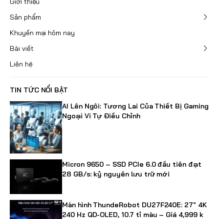
Giới thiệu
Sản phẩm
Khuyến mại hôm nay
Bài viết
Liên hệ
TIN TỨC NỔI BẬT
AI Lên Ngôi: Tương Lai Của Thiết Bị Gaming
Ngoại Vi Tự Điều Chỉnh
Micron 9650 – SSD PCIe 6.0 đầu tiên đạt
28 GB/s: kỷ nguyên lưu trữ mới
Màn hình ThundeRobot DU27F240E: 27" 4K
240 Hz QD-OLED, 10.7 tỉ màu – Giá 4,999 k