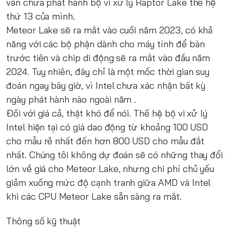
vẫn chưa phát hành bộ vi xử lý Raptor Lake thế hệ
thứ 13 của mình.
Meteor Lake sẽ ra mắt vào cuối năm 2023, có khả
năng với các bộ phận dành cho máy tính để bàn
trước tiên và chip di động sẽ ra mắt vào đầu năm
2024. Tuy nhiên, đây chỉ là một mốc thời gian suy
đoán ngay bây giờ, vì Intel chưa xác nhận bất kỳ
ngày phát hành nào ngoài năm .
Đối với giá cả, thật khó để nói. Thế hệ bộ vi xử lý
Intel hiện tại có giá dao động từ khoảng 100 USD
cho mẫu rẻ nhất đến hơn 800 USD cho mẫu đắt
nhất. Chúng tôi không dự đoán sẽ có những thay đổi
lớn về giá cho Meteor Lake, nhưng chi phí chủ yếu
giảm xuống mức độ cạnh tranh giữa AMD và Intel
khi các CPU Meteor Lake sẵn sàng ra mắt.
Thông số kỹ thuật