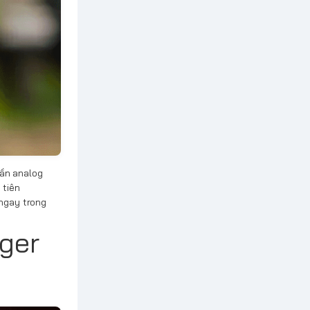
cần analog
 tiên
ngay trong
gger