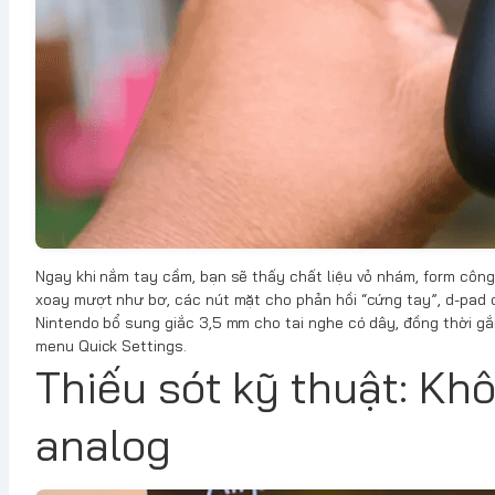
Ngay khi nắm tay cầm, bạn sẽ thấy chất liệu vỏ nhám, form công 
xoay mượt như bơ, các nút mặt cho phản hồi “cứng tay”, d-pad 
Nintendo bổ sung giắc 3,5 mm cho tai nghe có dây, đồng thời g
menu Quick Settings.
Thiếu sót kỹ thuật: Khô
analog