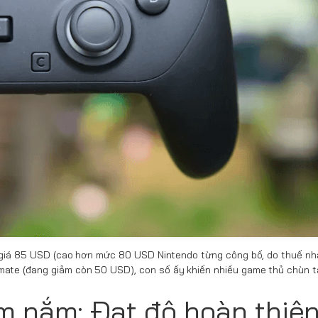
ức giá 85 USD (cao hơn mức 80 USD Nintendo từng công bố, do thuế nh
mate (đang giảm còn 50 USD), con số ấy khiến nhiều game thủ chùn t
m nắm: Đạt độ hoàn thiệ