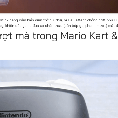
ick dạng cảm biến điện trở cũ, thay vì Hall effect chống drift như 8Bi
nalog, khiến các game đua xe chân thực (cần bóp ga, phanh mượt) mất đi
ượt mà trong Mario Kart 