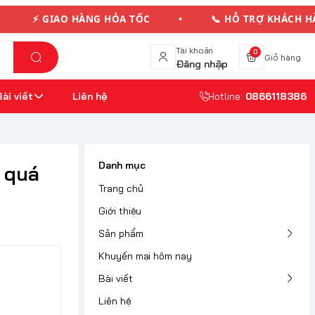
HÀNG HỎA TỐC • 📞 HỖ TRỢ KHÁCH HÀNG 24/7 
Tài khoản
0
Giỏ hàng
Đăng nhập
Bài viết
Liên hệ
Hotline:
0866118386
Danh mục
g quá
Trang chủ
Giới thiệu
Sản phẩm
Khuyến mại hôm nay
Bài viết
Liên hệ