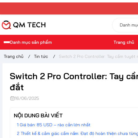
Danh mục sản phẩm
Trang chủ
Trang chủ
/
Tin tức
/
Switch 2 Pro Controller: Tay cầm tuyệt
Switch 2 Pro Controller: Tay 
đắt
16/06/2025
NỘI DUNG BÀI VIẾT
Giá bán: 85 USD – rào cản lớn nhất
Thiết kế & cảm giác cầm nắm: Đạt độ hoàn thiện chưa từn