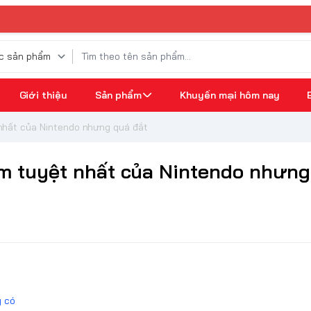
⚡ GIAO 
Giới thiệu
Sản phẩm
Khuyến mại hôm nay
 nhất của Nintendo nhưng quá đắt
cầm tuyệt nhất của Nintendo nhưn
g có