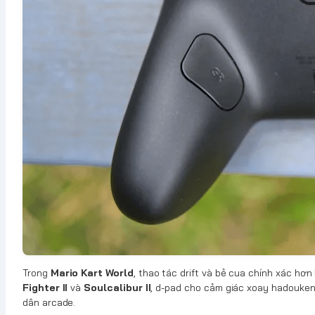
Trong
Mario Kart World
, thao tác drift và bẻ cua chính xác hơn
Fighter II
và
Soulcalibur II
, d-pad cho cảm giác xoay hadouken 
dân arcade.