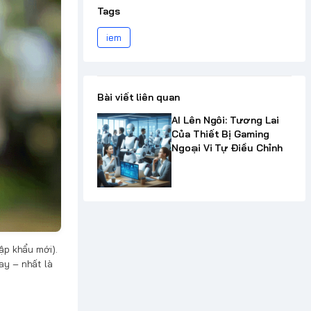
Tags
iem
Bài viết liên quan
AI Lên Ngôi: Tương Lai
Của Thiết Bị Gaming
Ngoại Vi Tự Điều Chỉnh
ập khẩu mới).
ay – nhất là
n