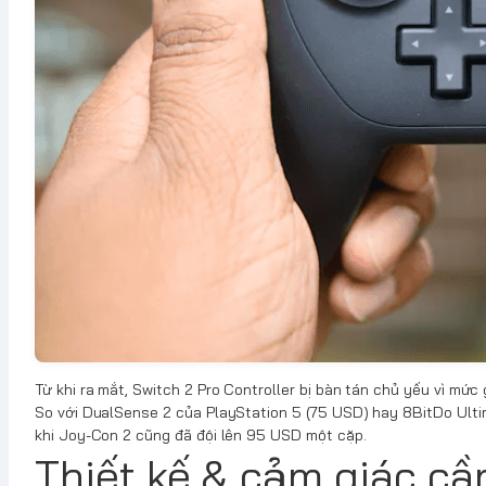
Từ khi ra mắt, Switch 2 Pro Controller bị bàn tán chủ yếu vì m
So với DualSense 2 của PlayStation 5 (75 USD) hay 8BitDo Ulti
khi Joy-Con 2 cũng đã đội lên 95 USD một cặp.
Thiết kế & cảm giác cầ