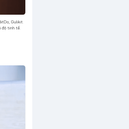
tDo, Gulikit.
 độ tinh tế.
&