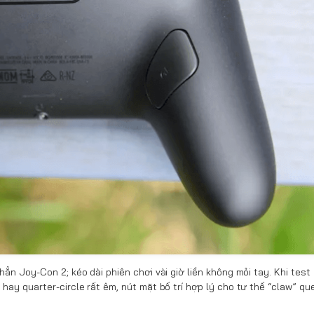
 hẳn Joy-Con 2; kéo dài phiên chơi vài giờ liền không mỏi tay. Khi test
hay quarter-circle rất êm, nút mặt bố trí hợp lý cho tư thế “claw” q