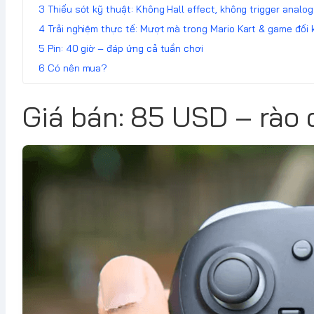
Thiếu sót kỹ thuật: Không Hall effect, không trigger analog
Trải nghiệm thực tế: Mượt mà trong Mario Kart & game đối
Pin: 40 giờ – đáp ứng cả tuần chơi
Có nên mua?
Giá bán: 85 USD – rào 