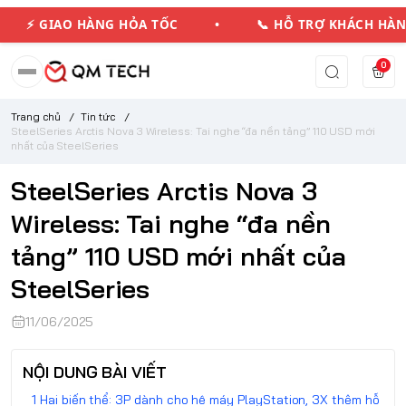
IAO HÀNG HỎA TỐC • 📞 HỖ TRỢ KHÁCH HÀNG 
0
Trang chủ
/
Tin tức
/
SteelSeries Arctis Nova 3 Wireless: Tai nghe “đa nền tảng” 110 USD mới
nhất của SteelSeries
SteelSeries Arctis Nova 3
Wireless: Tai nghe “đa nền
tảng” 110 USD mới nhất của
SteelSeries
11/06/2025
NỘI DUNG BÀI VIẾT
Hai biến thể: 3P dành cho hệ máy PlayStation, 3X thêm hỗ