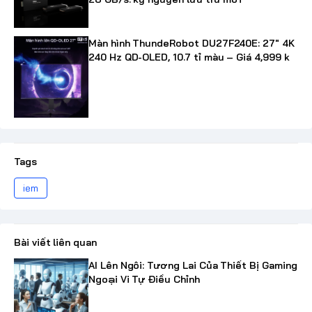
Màn hình ThundeRobot DU27F240E: 27" 4K
240 Hz QD-OLED, 10.7 tỉ màu – Giá 4,999 k
Tags
iem
Bài viết liên quan
AI Lên Ngôi: Tương Lai Của Thiết Bị Gaming
Ngoại Vi Tự Điều Chỉnh