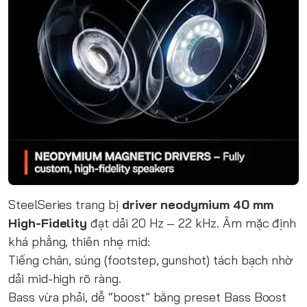
SteelSeries trang bị
driver neodymium 40 mm
High-Fidelity
đạt dải 20 Hz – 22 kHz. Âm mặc định
khá phẳng, thiên nhẹ mid:
Tiếng chân, súng (footstep, gunshot) tách bạch nhờ
dải mid-high rõ ràng.
Bass vừa phải, dễ “boost” bằng preset Bass Boost