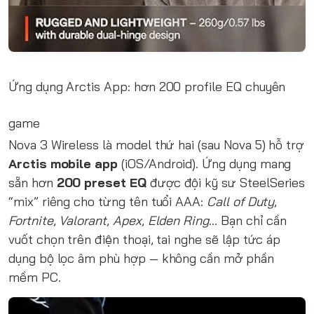
Ứng dụng Arctis App: hơn 200 profile EQ chuyên
game
Nova 3 Wireless là model thứ hai (sau Nova 5) hỗ trợ
Arctis mobile app
(iOS/Android). Ứng dụng mang
sẵn hơn
200 preset EQ
được đội kỹ sư SteelSeries
“mix” riêng cho từng tên tuổi AAA:
Call of Duty
,
Fortnite
,
Valorant
,
Apex
,
Elden Ring
… Bạn chỉ cần
vuốt chọn trên điện thoại, tai nghe sẽ lập tức áp
dụng bộ lọc âm phù hợp — không cần mở phần
mềm PC.