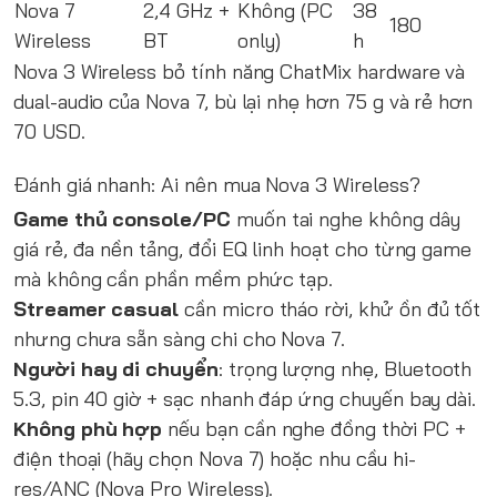
Nova 7
2,4 GHz +
Không (PC
38
180
Wireless
BT
only)
h
Nova 3 Wireless bỏ tính năng ChatMix hardware và
dual-audio của Nova 7, bù lại nhẹ hơn 75 g và rẻ hơn
70 USD.
Đánh giá nhanh: Ai nên mua Nova 3 Wireless?
Game thủ console/PC
muốn tai nghe không dây
giá rẻ, đa nền tảng, đổi EQ linh hoạt cho từng game
mà không cần phần mềm phức tạp.
Streamer casual
cần micro tháo rời, khử ồn đủ tốt
nhưng chưa sẵn sàng chi cho Nova 7.
Người hay di chuyển
: trọng lượng nhẹ, Bluetooth
5.3, pin 40 giờ + sạc nhanh đáp ứng chuyến bay dài.
Không phù hợp
nếu bạn cần nghe đồng thời PC +
điện thoại (hãy chọn Nova 7) hoặc nhu cầu hi-
res/ANC (Nova Pro Wireless).