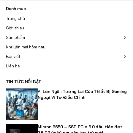
Danh mục
Trang chủ
Giới thiệu
Sản phẩm
Khuyến mại hôm nay
Bài viết
Liên hệ
TIN TỨC NỔI BẬT
AI Lên Ngôi: Tương Lai Của Thiết Bị Gaming
Ngoại Vi Tự Điều Chỉnh
Micron 9650 – SSD PCIe 6.0 đầu tiên đạt
28 GB/s: kỷ nguyên lưu trữ mới