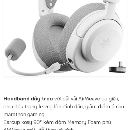
Headband dây treo
với dải vải AirWeave co giãn,
chia đều trọng lượng lên đỉnh đầu, giảm điểm tì sau
marathon gaming.
Earcup xoay 90° kèm đệm Memory Foam phủ
AirWeave mát, dễ tháo vệ sinh.