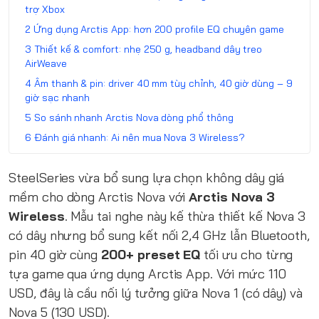
trợ Xbox
Ứng dụng Arctis App: hơn 200 profile EQ chuyên game
Thiết kế & comfort: nhẹ 250 g, headband dây treo
AirWeave
Âm thanh & pin: driver 40 mm tùy chỉnh, 40 giờ dùng – 9
giờ sạc nhanh
So sánh nhanh Arctis Nova dòng phổ thông
Đánh giá nhanh: Ai nên mua Nova 3 Wireless?
SteelSeries vừa bổ sung lựa chọn không dây giá
mềm cho dòng Arctis Nova với
Arctis Nova 3
Wireless
. Mẫu tai nghe này kế thừa thiết kế Nova 3
có dây nhưng bổ sung kết nối 2,4 GHz lẫn Bluetooth,
pin 40 giờ cùng
200+ preset EQ
tối ưu cho từng
tựa game qua ứng dụng Arctis App. Với mức 110
USD, đây là cầu nối lý tưởng giữa Nova 1 (có dây) và
Nova 5 (130 USD).