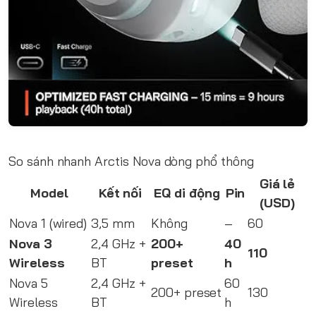
So sánh nhanh Arctis Nova dòng phổ thông
Giá lẻ
Model
Kết nối
EQ di động
Pin
(USD)
Nova 1 (wired)
3,5 mm
Không
–
60
Nova 3
2,4 GHz +
200+
40
110
Wireless
BT
preset
h
Nova 5
2,4 GHz +
60
200+ preset
130
Wireless
BT
h