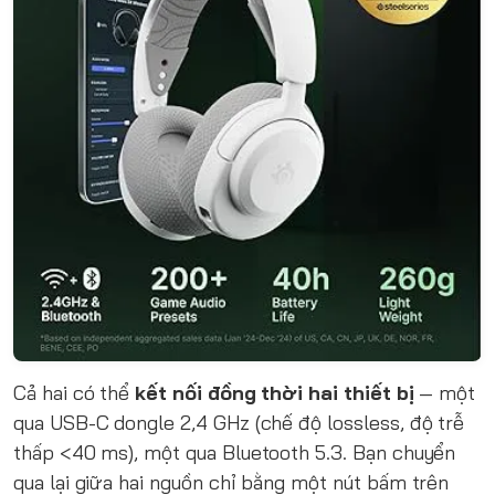
Cả hai có thể
kết nối đồng thời hai thiết bị
— một
qua USB-C dongle 2,4 GHz (chế độ lossless, độ trễ
thấp <40 ms), một qua Bluetooth 5.3. Bạn chuyển
qua lại giữa hai nguồn chỉ bằng một nút bấm trên