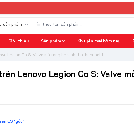
⚡ 
Giới thiệu
Sản phẩm
Khuyến mại hôm nay
vo Legion Go S: Valve mở rộng hệ sinh thái handheld
rên Lenovo Legion Go S: Valve m
teamOS “gốc”