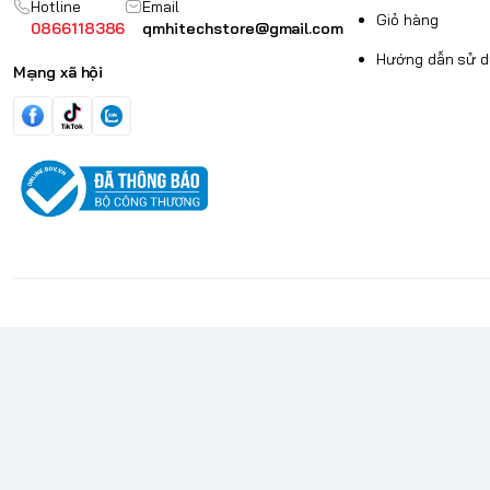
Hotline
Email
Giỏ hàng
0866118386
qmhitechstore@gmail.com
Hướng dẫn sử 
Mạng xã hội