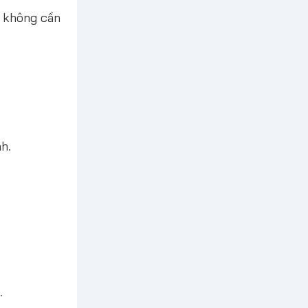
à không cần
h.
.