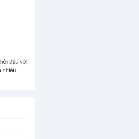
hởi đầu với
n nhiều