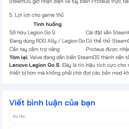
SteamOS giờ nhận diện và tùy biến Proteus trực tiế
5. Lợi ích cho game thủ
Tình huống
Sở hữu Legion Go S
Cài đặt sẵn Steam
Đang dùng ROG Ally / Legion Go
Có thể thử SteamOS
Cần tay cầm trợ năng
Proteus được nhận
Tóm lại
, Valve đang dần biến SteamOS thành nền 
Lenovo Legion Go S
. Đây là tín hiệu tích cực ch
thiết bị hơn mà không phải chờ đợi các bản mod k
Viết bình luận của bạn