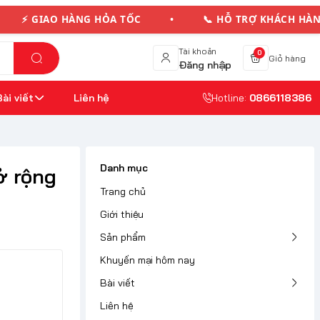
GIAO HÀNG HỎA TỐC • 📞 HỖ TRỢ KHÁCH HÀNG 
Tài khoản
0
Giỏ hàng
Đăng nhập
Bài viết
Liên hệ
Hotline:
0866118386
Danh mục
ở rộng
Trang chủ
Giới thiệu
Sản phẩm
Khuyến mại hôm nay
Bài viết
Liên hệ