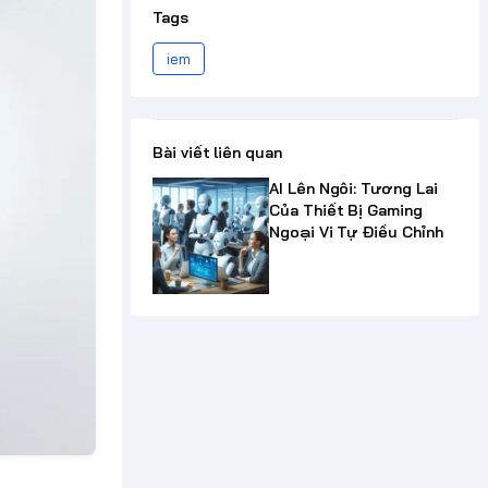
Tags
iem
Bài viết liên quan
AI Lên Ngôi: Tương Lai
Của Thiết Bị Gaming
Ngoại Vi Tự Điều Chỉnh