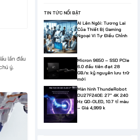
TIN TỨC NỔI BẬT
AI Lên Ngôi: Tương Lai
Của Thiết Bị Gaming
Ngoại Vi Tự Điều Chỉnh
dấu lần đầu
Micron 9650 – SSD PCIe
chú ý.
6.0 đầu tiên đạt 28
GB/s: kỷ nguyên lưu trữ
mới
Màn hình ThundeRobot
DU27F240E: 27" 4K 240
Hz QD-OLED, 10.7 tỉ màu
– Giá 4,999 k