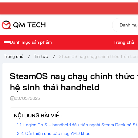
Danh mục sản phẩm
Trang chủ
Trang chủ
/
Tin tức
/
SteamOS nay chạy chính thức trên Leno
SteamOS nay chạy chính thức t
hệ sinh thái handheld
23/05/2025
NỘI DUNG BÀI VIẾT
1. Legion Go S – handheld đầu tiên ngoài Steam Deck có S
2. Cải thiện cho các máy AMD khác