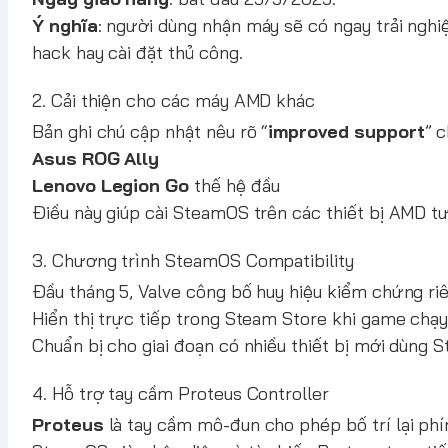
Ý nghĩa
: người dùng nhận máy sẽ có ngay trải ng
hack hay cài đặt thủ công.
2. Cải thiện cho các máy AMD khác
Bản ghi chú cập nhật nêu rõ “
improved support
” c
Asus ROG Ally
Lenovo Legion Go
thế hệ đầu
Điều này giúp cài SteamOS trên các thiết bị AMD tươ
3. Chương trình SteamOS Compatibility
Đầu tháng 5, Valve công bố huy hiệu kiểm chứng r
Hiển thị trực tiếp trong Steam Store khi game chạy 
Chuẩn bị cho giai đoạn có nhiều thiết bị mới dùng 
4. Hỗ trợ tay cầm Proteus Controller
Proteus
là tay cầm mô-đun cho phép bố trí lại ph