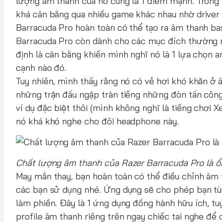
lượng âm thanh của nó cũng là 1 điểm mạnh. Trong
khá cân bằng qua nhiều game khác nhau nhờ driver
Barracuda Pro hoàn toàn có thể tạo ra âm thanh bass
Barracuda Pro còn dành cho các mục đích thường 
định là cân bằng khiến mình nghĩ nó là 1 lựa chọn an
cạnh nào đó.
Tuy nhiên, mình thấy rằng nó có vẻ hơi khó khăn ở 
những trận đấu ngập tràn tiếng những đòn tấn công 
ví dụ đặc biệt thôi (mình không nghĩ là tiếng chơi X
nó khá khó nghe cho đôi headphone này.
Chất lượng âm thanh của Razer Barracuda Pro là ổ
May mắn thay, bạn hoàn toàn có thể điều chỉnh âm
các bạn sử dụng nhé. Ứng dụng sẽ cho phép bạn t
làm phiền. Đây là 1 ứng dụng đồng hành hữu ích, t
profile âm thanh riêng trên ngay chiếc tai nghe để