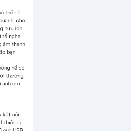
có thể dễ
quanh, cho
ng hữu ích
 thể nghe
ng âm thanh
 đó bạn
không hề có
đời thường,
ới anh em
 kết nối
 thiết bị
S5 qua USB