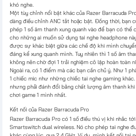
khó nghe.
Một tùy chỉnh nổi bật khác của Razer Barracuda Pro
dàng điều chỉnh ANC tắt hoặc bật. Đồng thời, bạn
phép 1 số âm thanh xung quanh vào để bạn có thể c
cho những ai muốn sử dụng tai nghe headphone này
được sự khác biệt giữa các chế độ khi mình chuyển
đáng kể xung quanh mình. Tuy nhiên thì 1 số âm th
không nên chờ đợi 1 trải nghiệm cô lập hoàn toàn n
Ngoài ra, có 1 điểm mà các bạn cần chủ ý. Như 1 ph
1 chiếc mic như những chiếc tai nghe gaming khác. 
nhưng phải đánh đổi bằng chất lượng âm thanh khi 
chơi game 1 mình nhất.
Kết nối của Razer Barracuda Pro
Razer Barracuda Pro có 1 số điều thú vị khi nhắc tớ
Smartswitch dual wireless. Nó cho phép tai nghe được
khác cùng lúc, qua 2.4 GHz. Ví dụ, mình kết nối ta