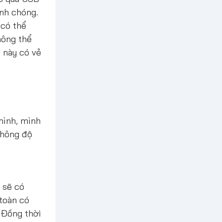
anh chóng.
 có thể
hông thể
 này có vẻ
mình, mình
không độ
 sẽ có
 toàn có
 Đồng thời