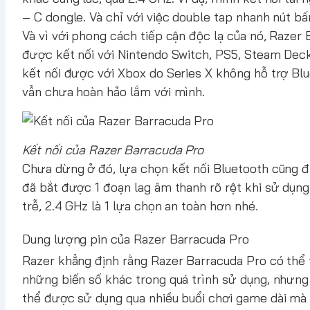
– C dongle. Và chỉ với việc double tap nhanh nút b
Và vì với phong cách tiếp cận độc lạ của nó, Razer 
được kết nối với Nintendo Switch, PS5, Steam Deck
kết nối được với Xbox do Series X không hỗ trợ Blu
vẫn chưa hoàn hảo lắm với mình.
Kết nối của Razer Barracuda Pro
Chưa dừng ở đó, lựa chọn kết nối Bluetooth cũng đi
đã bắt được 1 đoạn lag âm thanh rõ rệt khi sử dụ
trễ, 2.4 GHz là 1 lựa chọn an toàn hơn nhé.
Dung lượng pin của Razer Barracuda Pro
Razer khẳng định rằng Razer Barracuda Pro có thể t
những biến số khác trong quá trình sử dụng, nhưng
thể được sử dụng qua nhiều buổi chơi game dài mà k