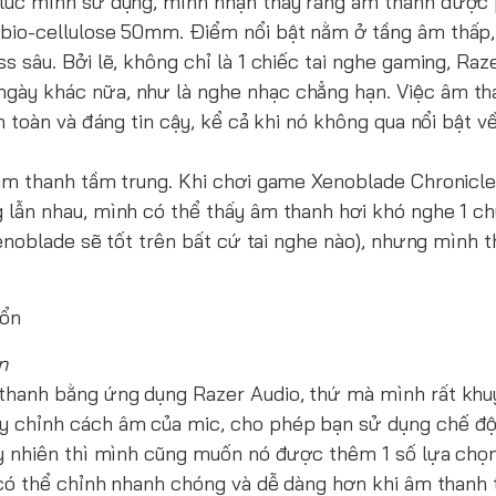
 lúc mình sử dụng, mình nhận thấy rằng âm thanh được 
 bio-cellulose 50mm. Điểm nổi bật nằm ở tầng âm thấp,
 sâu. Bởi lẽ, không chỉ là 1 chiếc tai nghe gaming, Raz
ngày khác nữa, như là nghe nhạc chẳng hạn. Việc âm t
 toàn và đáng tin cậy, kể cả khi nó không qua nổi bật về
âm thanh tầm trung. Khi chơi game Xenoblade Chronicles
lẫn nhau, mình có thể thấy âm thanh hơi khó nghe 1 chú
enoblade sẽ tốt trên bất cứ tai nghe nào), nhưng mình th
n
 thanh bằng ứng dụng Razer Audio, thứ mà mình rất khu
ùy chỉnh cách âm của mic, cho phép bạn sử dụng chế đ
uy nhiên thì mình cũng muốn nó được thêm 1 số lựa chọ
 có thể chỉnh nhanh chóng và dễ dàng hơn khi âm thanh 