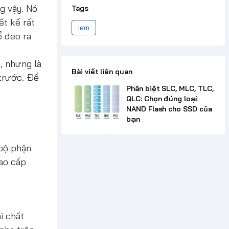
g vậy. Nó
Tags
ết kế rất
iem
ể đeo ra
, nhưng là
Bài viết liên quan
 trước. Để
Phân biệt SLC, MLC, TLC,
QLC: Chọn đúng loại
NAND Flash cho SSD của
bạn
 bộ phận
cao cấp
i chất