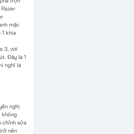
pha trộn
 Razer
er
hanh mặc
 1 khía
 3, với
t. Đây là 1
ì nghĩ là
yến nghị
ộ không
n chỉnh sửa
trở nên