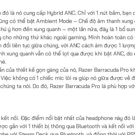
 đó là nó cung cấp Hybrid ANC. Chỉ với 1 nút bấm, bạn 
 cũng có thể bật Ambient Mode – Chế độ âm thanh xung 
hú ý hơn đến xung quanh – một lần nữa, đây là 1 bổ su
 cho những thứ khác ngoài gaming. Mình hoàn toàn có
 đổi liên tục giữa chúng, với ANC cách âm được 1 lượ
anh xung quanh vẫn có thể lọt qua được khi bật ANC, do
hé.
ần của thiết kế gọn gàng của nó, Razer Barracuda Pro 
Việc không có 1 chiếc mic lòi ra giúp nó giữa được vẻ 
chúng ta nói. Do đó, Razer Barracuda Pro là phù hợp v
i kết nối. Đặc điểm nổi bật nhất của headphone này đó là
 gắn với 1 thiết bị thông qua Bluetooth và kết nối với 1
i nghe với Steam Deck qua Bluetooth, và đồng thời với P