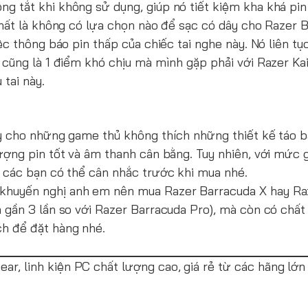
g tắt khi không sử dụng, giúp nó tiết kiệm kha khá pin
 nhất là không có lựa chọn nào để sạc có dây cho Razer 
ệc thông báo pin thấp của chiếc tai nghe này. Nó liên tụ
y cũng là 1 điểm khó chịu mà mình gặp phải với
Razer Ka
tai này.
ậy cho những game thủ không thích những thiết kế táo b
lượng pin tốt và âm thanh cân bằng. Tuy nhiên, với mức 
ì các bạn có thể cân nhắc trước khi mua nhé.
 khuyến nghị anh em nên mua
Razer Barracuda X
hay
Ra
n gần 3 lần so với Razer Barracuda Pro), mà còn có chấ
ch để đặt hàng nhé.
r, linh kiện PC chất lượng cao, giá rẻ từ các hãng lớn