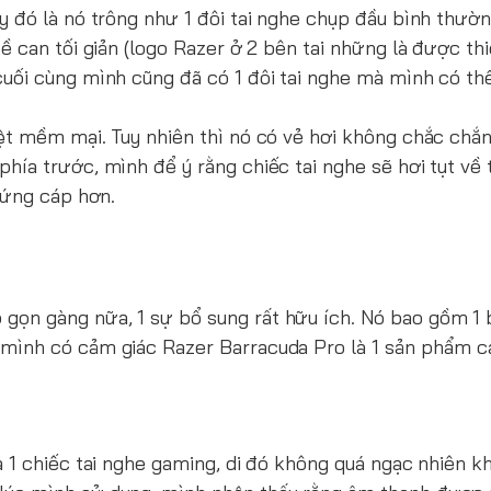
y đó là nó trông như 1 đôi tai nghe chụp đầu bình thườn
ề can tối giản (logo Razer ở 2 bên tai những là được thi
cuối cùng mình cũng đã có 1 đôi tai nghe mà mình có th
iệt mềm mại. Tuy nhiên thì nó có vẻ hơi không chắc chắn
phía trước, mình để ý rằng chiếc tai nghe sẽ hơi tụt về
 cứng cáp hơn.
gọn gàng nữa, 1 sự bổ sung rất hữu ích. Nó bao gồm 1
 mình có cảm giác Razer Barracuda Pro là 1 sản phẩm 
a 1 chiếc tai nghe gaming, di đó không quá ngạc nhiên kh