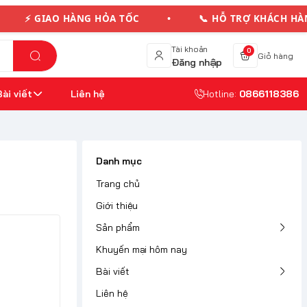
 GIAO HÀNG HỎA TỐC • 📞 HỖ TRỢ KHÁCH HÀN
Tài khoản
0
Giỏ hàng
Đăng nhập
Bài viết
Liên hệ
Hotline:
0866118386
Danh mục
Trang chủ
Giới thiệu
Sản phẩm
Khuyến mại hôm nay
Bài viết
Liên hệ