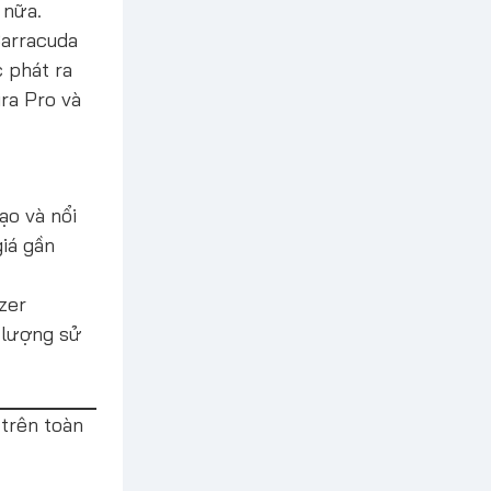
 nữa.
Barracuda
c phát ra
ira Pro
và
ạo và nổi
giá gần
zer
t lượng sử
 trên toàn