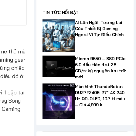
TIN TỨC NỔI BẬT
AI Lên Ngôi: Tương Lai
Của Thiết Bị Gaming
Ngoại Vi Tự Điều Chỉnh
game thủ mà
Micron 9650 – SSD PCIe
aming gear
6.0 đầu tiên đạt 28
hững chiếc
GB/s: kỷ nguyên lưu trữ
 điều đó ở
mới
Màn hình ThundeRobot
 1 cặp tai
DU27F240E: 27" 4K 240
Hz QD-OLED, 10.7 tỉ màu
 hay Sony
– Giá 4,999 k
he Gaming