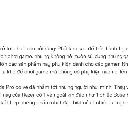
rở lời cho 1 câu hỏi rằng: Phải làm sao để trở thành 1 
thích chơi game, nhưng không hề muốn sử dụng những g
 lớn các sản phẩm hay phụ kiện dành cho các gamer. N
 là khó để chơi game mà không có phụ kiện nào nói lên
da Pro có vẻ đã nhắm tới những người như mình. Thay vì
i này của Razer có 1 vẻ ngoài kín đáo như 1 chiếc Bose
c kết hợp những phẩm chất đặc biệt của 1 chiếc tai ng