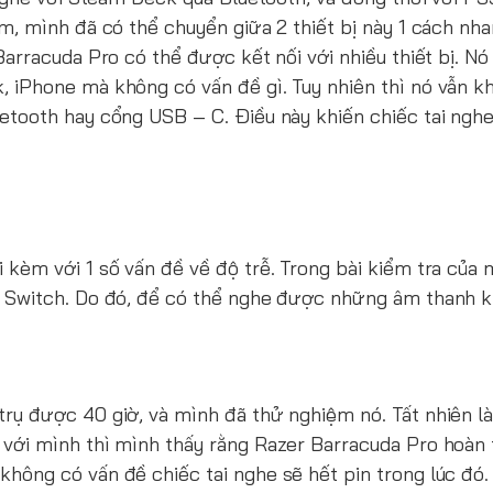
ấm, mình đã có thể chuyển giữa 2 thiết bị này 1 cách nh
Barracuda Pro có thể được kết nối với nhiều thiết bị. Nó
, iPhone mà không có vấn đề gì. Tuy nhiên thì nó vẫn k
etooth hay cổng USB – C. Điều này khiến chiếc tai nghe
 kèm với 1 số vấn đề về độ trễ. Trong bài kiểm tra của 
ng Switch. Do đó, để có thể nghe được những âm thanh 
rụ được 40 giờ, và mình đã thử nghiệm nó. Tất nhiên là
 với mình thì mình thấy rằng Razer Barracuda Pro hoàn
hông có vấn đề chiếc tai nghe sẽ hết pin trong lúc đó.