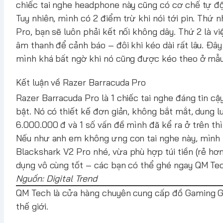
chiếc tai nghe headphone này cũng có cơ chế tự độn
Tuy nhiên, mình có 2 điểm trừ khi nói tới pin. Thứ
Pro, bạn sẽ luôn phải kết nối không dây. Thứ 2 là vi
âm thanh để cảnh báo – đôi khi kéo dài rất lâu. Đâ
mình khá bất ngờ khi nó cũng được kéo theo ở mẫu 
Kết luận về Razer Barracuda Pro
Razer Barracuda Pro là 1 chiếc tai nghe đáng tin c
bật. Nó có thiết kế đơn giản, không bắt mắt, dung 
6.000.000 đ và 1 số vấn đề mình đã kể ra ở trên th
Nếu như anh em không ưng con tai nghe này, mình
Blackshark V2 Pro
nhé, vừa phù hợp túi tiền (rẻ hơ
dụng vô cùng tốt – các bạn có thể ghé ngay QM Te
Nguồn: Digital Trend
QM Tech
là cửa hàng chuyên cung cấp đồ Gaming Gea
thế giới.