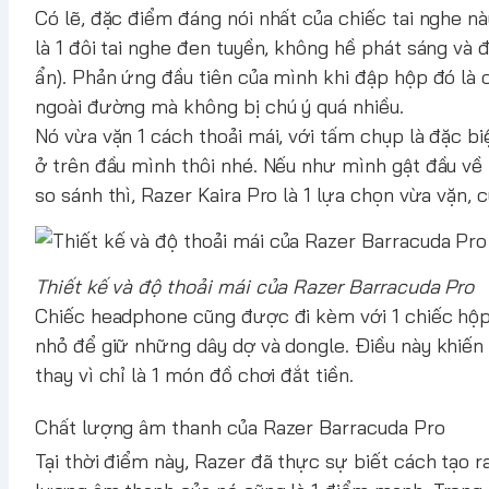
Có lẽ, đặc điểm đáng nói nhất của chiếc tai nghe nà
là 1 đôi tai nghe đen tuyền, không hề phát sáng và đ
ẩn). Phản ứng đầu tiên của mình khi đập hộp đó là 
ngoài đường mà không bị chú ý quá nhiều.
Nó vừa vặn 1 cách thoải mái, với tấm chụp là đặc b
ở trên đầu mình thôi nhé. Nếu như mình gật đầu về 
so sánh thì, Razer Kaira Pro là 1 lựa chọn vừa vặn,
Thiết kế và độ thoải mái của Razer Barracuda Pro
Chiếc headphone cũng được đi kèm với 1 chiếc hộp 
nhỏ để giữ những dây dợ và dongle. Điều này khiến
thay vì chỉ là 1 món đồ chơi đắt tiền.
Chất lượng âm thanh của Razer Barracuda Pro
Tại thời điểm này, Razer đã thực sự biết cách tạo r