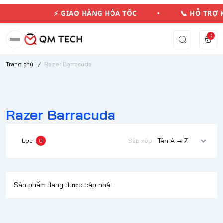
⚡ GIAO HÀNG HỎA TỐC • 📞 HỖ TRỢ
0
Trang chủ
/
Razer Barracuda
Razer Barracuda
Lọc
0
Sắp xếp
Sản phẩm đang được cập nhật