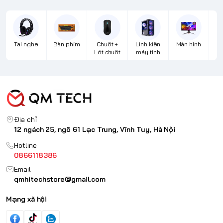
Tai nghe
Bàn phím
Chuột +
Linh kiện
Màn hình
Lót chuột
máy tính
Địa chỉ
12 ngách 25, ngõ 61 Lạc Trung, Vĩnh Tuy, Hà Nội
Hotline
0866118386
Email
qmhitechstore@gmail.com
Mạng xã hội